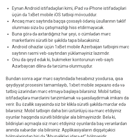
Eynən Android istifadəçiləri kimi, iPad və iPhone istifadəçiləri
üçün də 1xBet mobile iOS tətbiqi mövcuddur.
Ancaq mərc saytında baçqa çoxsaylı ödəniş üsullarının təklif
olunması sizə bu çatışmazlığı hiss etdirməyəcək.
Buna görə də axtardığınız hər şeyi, o cümlədən mərc
marketlərini sürətli bir şəkildə tapa biləcəksiniz.
Android cihazlar üçün 1xBet mobile Azerbaijan tətbiqini mərc
saytının rəsmi veb-saytından yükləməyiniz lazımdır.
Onu da qeyd edək ki, bukmeker kontorunun veb-saytı
Azərbaycan dilinə də tərcümə olunmuşdur.
Bundan sonra əgər mərc saytındada hesabınız yoxdursa, qısa
qeydiyyat prosesini tamamlayıb, 1xbet mobile зеркало edə və
tətbiq üzərindən mərc etməyə başlaya bilərsiniz. Mobil tətbiq
istifadəçilərə mərclərini tənzimləmək və şəxsiləşdirmək imkanı da
verir. Bu özəllik sayəsində siz bir kliklə sürətli şəkildə mərclər edə
bilərsiniz. Mobil tətbiqin daha biri üstünlüyü isə mərc etdiyiniz
oyunlar haqqında sürətli bildirişlər ala bilməyinizdir. Belə ki,
bildirişləri açmaqla siz mərc etdiyiniz oyunlarda baş verənlərdən
anında xəbərdar ola bilirsiniz. Applikasiyaların diqqətçəkici
bölmələrindən biri də “Abunəlikləri idarə et” bölməsidir.