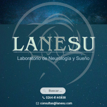
Ir
al
contenido
0264 414-5838
consultas@lanesu.com