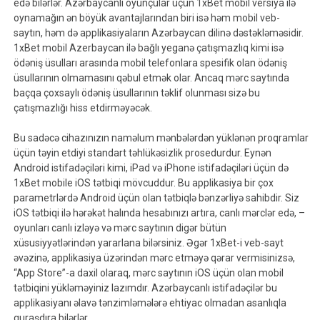
edə bilərlər. Azərbaycanlı oyunçular üçün 1xBet mobil versiya ilə
oynamağın ən böyük avantajlarından biri isə həm mobil veb-
saytın, həm də applikasiyaların Azərbaycan dilinə dəstəkləməsidir.
1xBet mobil Azerbaycan ilə bağlı yeganə çatışmazlıq kimi isə
ödəniş üsulları arasında mobil telefonlara spesifik olan ödəniş
üsullarının olmamasını qəbul etmək olar. Ancaq mərc saytında
baçqa çoxsaylı ödəniş üsullarının təklif olunması sizə bu
çatışmazlığı hiss etdirməyəcək.
Bu sadəcə cihazınızın naməlum mənbələrdən yüklənən proqramlar
üçün təyin etdiyi standart təhlükəsizlik prosedurdur. Eynən
Android istifadəçiləri kimi, iPad və iPhone istifadəçiləri üçün də
1xBet mobile iOS tətbiqi mövcuddur. Bu applikasiya bir çox
parametrlərdə Android üçün olan tətbiqlə bənzərliyə sahibdir. Siz
iOS tətbiqi ilə hərəkət halında hesabınızı artıra, canlı mərclər edə, –
oyunları canlı izləyə və mərc saytının digər bütün
xüsusiyyətlərindən yararlana bilərsiniz. Əgər 1xBet-i veb-sayt
əvəzinə, applikasiya üzərindən mərc etməyə qərar vermisinizsə,
“App Store”-a daxil olaraq, mərc saytının iOS üçün olan mobil
tətbiqini yükləməyiniz lazımdır. Azərbaycanlı istifadəçilər bu
applikasiyanı əlavə tənzimləmələrə ehtiyac olmadan asanlıqla
quraşdıra bilərlər.