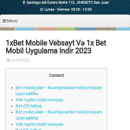
Santiago del Estero Norte 115, J5400DTC San Juan
Lunes - Viernes: 09:00 - 13:00
Menú
1xBet Mobile Vebsayt Və 1x Bet
Mobil Uygulama Indir 2023
29/09/2023
Content
Bet mobil yükle – Azərbaycanda mobil proqram
üçün təkliflər
Veb-saytın mobil versiyası
Bet iOS tətbiqi
Bet mobil yükle – Azərbaycanda mobil proqram
üçün təkliflər
Veb-saytın mobil versiyası