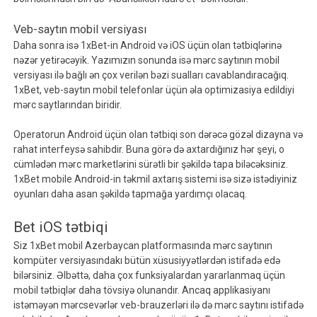
Veb-saytın mobil versiyası
Daha sonra isə 1xBet-in Android və iOS üçün olan tətbiqlərinə
nəzər yetirəcəyik. Yazımızın sonunda isə mərc saytının mobil
versiyası ilə bağlı ən çox verilən bəzi sualları cavablandıracağıq.
1xBet, veb-saytın mobil telefonlar üçün əla optimizasiya edildiyi
mərc saytlarından biridir.
Operatorun Android üçün olan tətbiqi son dərəcə gözəl dizayna və
rahat interfeysə sahibdir. Buna görə də axtardığınız hər şeyi, o
cümlədən mərc marketlərini sürətli bir şəkildə tapa biləcəksiniz.
1xBet mobile Android-in təkmil axtarış sistemi isə sizə istədiyiniz
oyunları daha asan şəkildə tapmağa yardımçı olacaq.
Bet iOS tətbiqi
Siz 1xBet mobil Azerbaycan platformasında mərc saytının
kompüter versiyasındakı bütün xüsusiyyətlərdən istifadə edə
bilərsiniz. Əlbəttə, daha çox funksiyalardan yararlanmaq üçün
mobil tətbiqlər daha tövsiyə olunandır. Ancaq applikasiyanı
istəməyən mərcsevərlər veb-brauzerləri ilə də mərc saytını istifadə