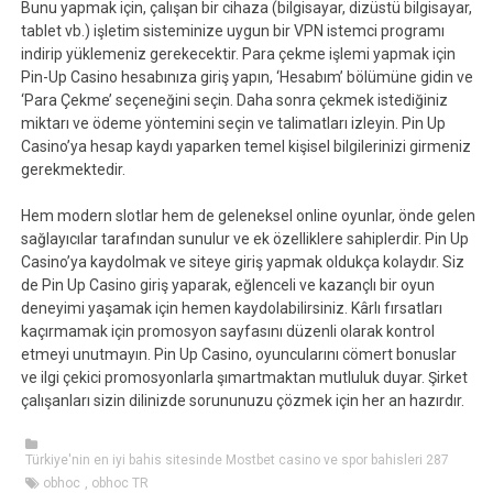
Bunu yapmak için, çalışan bir cihaza (bilgisayar, dizüstü bilgisayar,
tablet vb.) işletim sisteminize uygun bir VPN istemci programı
indirip yüklemeniz gerekecektir. Para çekme işlemi yapmak için
Pin-Up Casino hesabınıza giriş yapın, ‘Hesabım’ bölümüne gidin ve
‘Para Çekme’ seçeneğini seçin. Daha sonra çekmek istediğiniz
miktarı ve ödeme yöntemini seçin ve talimatları izleyin. Pin Up
Casino’ya hesap kaydı yaparken temel kişisel bilgilerinizi girmeniz
gerekmektedir.
Hem modern slotlar hem de geleneksel online oyunlar, önde gelen
sağlayıcılar tarafından sunulur ve ek özelliklere sahiplerdir. Pin Up
Casino’ya kaydolmak ve siteye giriş yapmak oldukça kolaydır. Siz
de Pin Up Casino giriş yaparak, eğlenceli ve kazançlı bir oyun
deneyimi yaşamak için hemen kaydolabilirsiniz. Kârlı fırsatları
kaçırmamak için promosyon sayfasını düzenli olarak kontrol
etmeyi unutmayın. Pin Up Casino, oyuncularını cömert bonuslar
ve ilgi çekici promosyonlarla şımartmaktan mutluluk duyar. Şirket
çalışanları sizin dilinizde sorununuzu çözmek için her an hazırdır.
Türkiye'nin en iyi bahis sitesinde Mostbet casino ve spor bahisleri 287
obhoc
,
obhoc TR