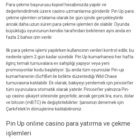
Para çekme başvurusu kişisel hesabınızda yapılır ve
değerlendirilmek üzere casino uzmanlarına gönderilir. Pin Up para
çekme işlemleri ortalama olarak bir gün içinde gerçekleştirilir
ancak daha uzun süren para çekme işlemleri de olabilir. Oyunda
büyüklüğü oyuncunun kendisi tarafından belirlenen aynı anda en
fazla 2 bahse izin verilir.
İlk para çekme işlemi yapılırken kullanıcının verileri kontrol edilir, bu
nedenle işlem 2 gün kadar sürebilir. Pin Up kumarhanesi her hafta
ilginç temalı turnuvalara ev sahipliği yapıyor veya yeni
promosyonlar kodu başlatıyor. Şu anda tüm oyuncular Pin-up
kumarhanenin iSoftBet ile birlikte düzenlediği Wild Chase
turnuvasına katılabilir. Ek olarak, bakiyeyi yenilemek için pincoin’ler
tüm oyunculara otomatik olarak yatırılır. Pincoin’ler yalnızca Pin-
up casino şikayet sitesinde geçerlidir, ancak gerçek lira, euro, dolar
ve bitcoin (mBTC) ile değiştirilebilirler. Şansınızı denemek için
Çarkıfelek’in dönüşlerine katılabilirsiniz.
Pin Up online casino para yatırma ve çekme
işlemleri