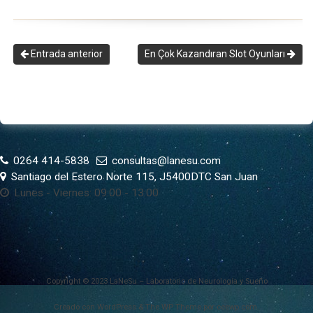
Entrada anterior
En Çok Kazandıran Slot Oyunları
0264 414-5838
consultas@lanesu.com
Santiago del Estero Norte 115, J5400DTC San Juan
Lunes - Viernes: 09:00 - 13:00
Copyright © 2023 LaNeSu – Laboratorio de Neurología y Sueño
Creado con WordPress
&
The WP
Theme por
ceewp.com
.