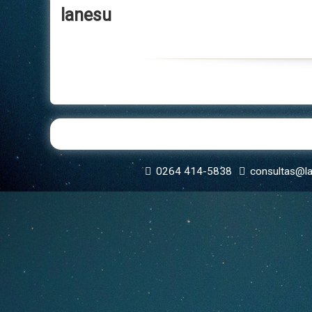
lanesu
Historia
Neurofisiología
Centros De Confianza
Car
Su
Nuestros Profesionales
Neurología Clínica
Tra
Acceso Privado
Medicina Laboral
Consultorios en Alquiler
0264 414-5838
consultas@l