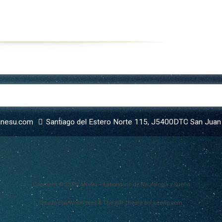
acterísticas del
Blog
eño
Programa de Youtube
stornos del Sueño
Red Vital
Diplomatura
Transdiciplina PINE
Otras Participaciones
anesu.com
Santiago del Estero Norte 115, J5400DTC San Juan
Copyright © 2023 LaNeSu – Laboratorio de Neurología y Sueño
Creado con WordPress
&
The WP
Theme por
ceewp.com
.