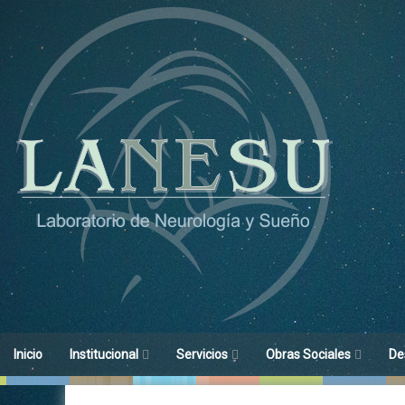
Ir
al
contenido
Inicio
Institucional
Servicios
Obras Sociales
De
Objetivos
Medicina de Sueño
Obras Sociales
His