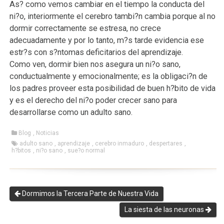
As? como vemos cambiar en el tiempo la conducta del
ni?o, interiormente el cerebro tambi?n cambia porque al no
dormir correctamente se estresa, no crece
adecuadamente y por lo tanto, m?s tarde evidencia ese
estr?s con s?ntomas deficitarios del aprendizaje.
Como ven, dormir bien nos asegura un ni?o sano,
conductualmente y emocionalmente; es la obligaci?n de
los padres proveer esta posibilidad de buen h?bito de vida
y es el derecho del ni?o poder crecer sano para
desarrollarse como un adulto sano.
Blog
,
Noticias
adulto sano
,
aprendizaje
,
cerebro inmaduro
,
despertares
,
h?bitos
,
ni?o sano
,
sue?o normal
Dormimos la Tercera Parte de Nuestra Vida
La siesta de las neuronas