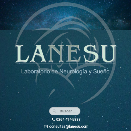
Ir
al
contenido
0264 414-5838
consultas@lanesu.com