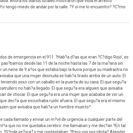
da. Ahora los diarios locales mostraron que viola el arresto
. Yo tengo miedo de andar por la calle. ?Y si me lo encuentro? ?C?mo
dos de emergencia en el 911. ?Hab?a d?as que eran ?C?digo Rojo’, es
 pas?bamos desde las 11 de la noche hasta las 7 de la ma?ana sin
por un nene de 9 a?os que estaba bajo la lluvia porque su madrastra no
 avisaba que una mujer desnuda se hab?a tirado arriba de un auto. El
eniendo sexo con un caballo en la puerta de su casa. El que segu?a
atrullero no hab?a llegado. El que segu?a era alguien que avisaba
n de chocar. El que segu?a era una mujer que acababa de ver un
 que dec?a que escuchaba ruido afuera. El que segu?a era el mismo
 alguien que avisaba que hab?a un hombre muerto?.
 cada llamado y enviar un m?vil de urgencia a cualquier parte del
ent?a que no me quedaba cerebro: me llamaban y me dec?an ?En tal
cto. ?D?nde se?ora? y me contestaban: ?Pero vos sos idiota? Atender