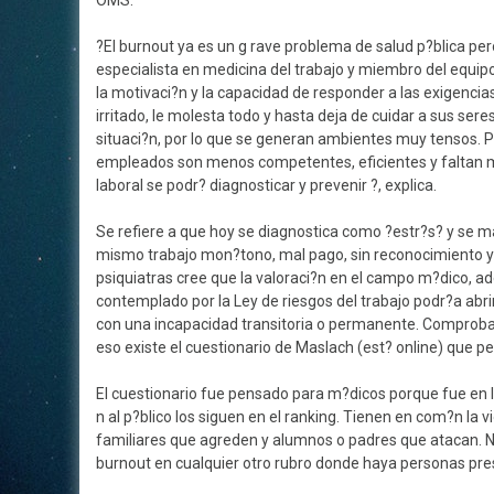
OMS.
?El burnout ya es un g rave problema de salud p?blica per
especialista en medicina del trabajo y miembro del equipo
la motivaci?n y la capacidad de responder a las exigencias
irritado, le molesta todo y hasta deja de cuidar a sus ser
situaci?n, por lo que se generan ambientes muy tensos.
empleados son menos competentes, eficientes y faltan m
laboral se podr? diagnosticar y prevenir ?, explica.
Se refiere a que hoy se diagnostica como ?estr?s? y se m
mismo trabajo mon?tono, mal pago, sin reconocimiento y re
psiquiatras cree que la valoraci?n en el campo m?dico, a
contemplado por la Ley de riesgos del trabajo podr?a abr
con una incapacidad transitoria o permanente. Comprobar 
eso existe el cuestionario de Maslach (est? online) que 
El cuestionario fue pensado para m?dicos porque fue en l
n al p?blico los siguen en el ranking. Tienen en com?n la v
familiares que agreden y alumnos o padres que atacan. No
burnout en cualquier otro rubro donde haya personas pre