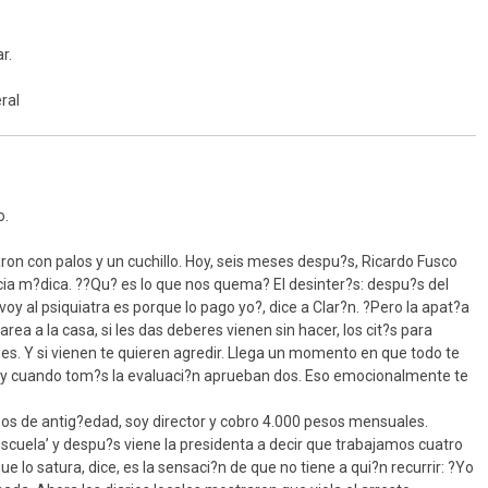
r.
ral
o.
on con palos y un cuchillo. Hoy, seis meses despu?s, Ricardo Fusco
ncia m?dica. ??Qu? es lo que nos quema? El desinter?s: despu?s del
oy al psiquiatra es porque lo pago yo?, dice a Clar?n. ?Pero la apat?a
rea a la casa, si les das deberes vienen sin hacer, los cit?s para
des. Y si vienen te quieren agredir. Llega un momento en que todo te
ces y cuando tom?s la evaluaci?n aprueban dos. Eso emocionalmente te
os de antig?edad, soy director y cobro 4.000 pesos mensuales.
cuela’ y despu?s viene la presidenta a decir que trabajamos cuatro
lo satura, dice, es la sensaci?n de que no tiene a qui?n recurrir: ?Yo