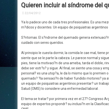
Quieren incluir al síndrome de
Historia
Neurofisiología
Centros De Confianza
Car
22/04/2012
Su
Nuestros Profesionales
Neurología Clínica
Ya lo padece uno de cada tres profesionales. Es una mezc
Tra
m?dicos y docentes. Un equipo de psiquiatras argentinos
Acceso Privado
Medicina Laboral
S?ntomas. El s?ndrome del quemado genera extenuaci?n emo
cuidado con seres queridos.
Consultorios en Alquiler
Al principio le cuesta dormir, la comida le cae mal, tiene 
siente que se le parte la cabeza. Le parece normal y sigu
pies, tiene la motivaci?n de una ameba, tarda el doble, rin
debe ser estr?s? y sigue. Al final, se siente una cosa y em
personal? es una utop?a, le da lo mismo que lo premien o 
quemado? ?la sensaci?n de haber fundido motores? ya af
un equipo de psiquiatras argentinos presentar? un trabajo
Salud (OMS) lo considere una enfermedad laboral .
El tema se tratar? por primera vez en el 27? Congreso Arg
equipo de expertos propondr? su inclusi?n en la Clasifica