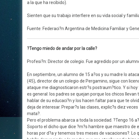
a la que ha recibido).
Sienten que su trabajo interfiere en su vida social y familia
Fuente: Federaci?n Argentina de Medicina Familiar y Gene
?Tengo miedo de andar por la calle?
Profesi?n: Director de colegio. Fue agredido por un alumn
En septiembre, un alumno de 15 a?os y su madre lo atacar
(45), director de un colegio de Pergamino, sigue con lice
ataque me diagnosticaron estr?s postraum?tico. Y si hoy v
es general: los padres se quejan porque los chicos llevan ta
hablar de su educaci?n y los hacen faltar para que te olvi
deja de interesar. Prepar?s las clases, explic?s diez ve
mata?.
Pero el problema abarca a toda la sociedad. ?Tengo 16 a?
Soporto el dicho que dice ?m?s hambre que maestro de es
horas por d?a y tenemos tres meses de vacaciones?. Lo que 