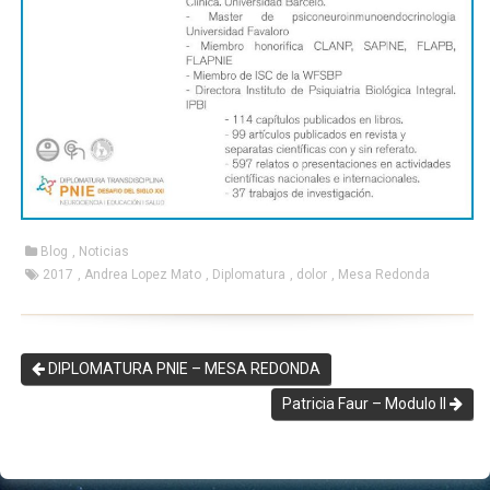
Blog
,
Noticias
2017
,
Andrea Lopez Mato
,
Diplomatura
,
dolor
,
Mesa Redonda
DIPLOMATURA PNIE – MESA REDONDA
Patricia Faur – Modulo II