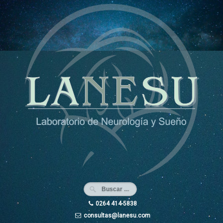
Ir
al
contenido
0264 414-5838
consultas@lanesu.com