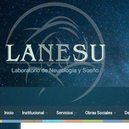
Ir
al
contenido
Inicio
Institucional
Servicios
Obras Sociales
D
Objetivos
Medicina de Sueño
Obras Sociales
His