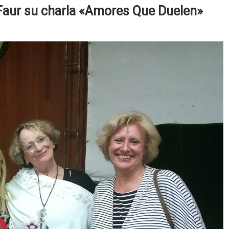
 Faur su charla «Amores Que Duelen»
acterísticas del
Blog
eño
Programa de Youtube
astornos del Sueño
Red Vital
Diplomatura
Transdiciplina PINE
Otras Participaciones