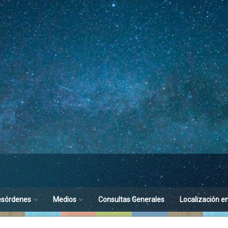
esórdenes
Medios
Consultas Generales
Localización e
toria del Sueño
Difusión