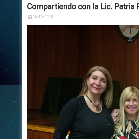
Compartiendo con la Lic. Patria
Historia
Neurofisiología
Centros De Confianza
Car
06/10/2018
Su
Nuestros Profesionales
Neurología Clínica
Tr
Acceso Privado
Medicina Laboral
Consultorios en Alquiler