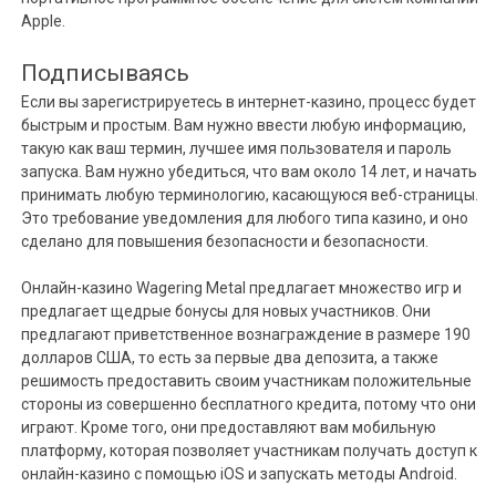
Apple.
Подписываясь
Если вы зарегистрируетесь в интернет-казино, процесс будет
быстрым и простым. Вам нужно ввести любую информацию,
такую ​​как ваш термин, лучшее имя пользователя и пароль
запуска. Вам нужно убедиться, что вам около 14 лет, и начать
принимать любую терминологию, касающуюся веб-страницы.
Это требование уведомления для любого типа казино, и оно
сделано для повышения безопасности и безопасности.
Онлайн-казино Wagering Metal предлагает множество игр и
предлагает щедрые бонусы для новых участников. Они
предлагают приветственное вознаграждение в размере 190
долларов США, то есть за первые два депозита, а также
решимость предоставить своим участникам положительные
стороны из совершенно бесплатного кредита, потому что они
играют. Кроме того, они предоставляют вам мобильную
платформу, которая позволяет участникам получать доступ к
онлайн-казино с помощью iOS и запускать методы Android.