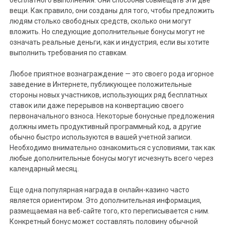
бесплатного выполнения. Они способны совмещать эти две
вещи. Как правило, они созданы для того, чтобы предложить
людям столько свободных средств, сколько они могут
вложить. Но следующие дополнительные бонусы могут не
означать реальные деньги, как и индустрия, если вы хотите
выполнить требования по ставкам.
Любое приятное вознаграждение — это своего рода игорное
заведение в Интернете, публикующее положительные
стороны новых участников, использующих ряд бесплатных
ставок или даже перерывов на конвертацию своего
первоначального взноса. Некоторые бонусные предложения
должны иметь продуктивный программный код, а другие
обычно быстро используются в вашей учетной записи.
Необходимо внимательно ознакомиться с условиями, так как
любые дополнительные бонусы могут исчезнуть всего через
календарный месяц.
Еще одна популярная награда в онлайн-казино часто
является ориентиром. Это дополнительная информация,
размещаемая на веб-сайте того, кто переписывается с ним.
Конкретный бонус может составлять половину обычной