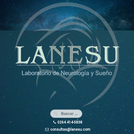
Ir
al
contenido
0264 414-5838
consultas@lanesu.com