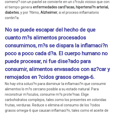
comenz? con un pastel se convierte en un c?rculo vicioso que con
el tiempo genera
enfermedades card?acas, hipertensi?n arterial,
diabetes
, y por ?ltimo,
Alzheimer
, si el proceso inflamatorio
contin?a.
No se puede escapar del hecho de que
cuanto m?s alimentos procesados
consumimos, m?s se dispara la inflamaci?n
poco a poco cada d?a. El cuerpo humano no
puede procesar, ni fue dise?ado para
consumir, alimentos envasados con az?car y
remojados en ?cidos grasos omega-6.
No hay otra soluci?n para disminuir la inflamaci?n que consumir
alimentos lo m?s cercano posible a su estado natural. Para
reconstruir m?sculos, consume m?s prote?nas. Elige
carbohidratos complejos, tales como los presentes en coloridas
frutas, verduras. Reduce o elimina el consumo de los ?cidos
grasos omega-6 que causan inflamaci?n, tales como el aceite de