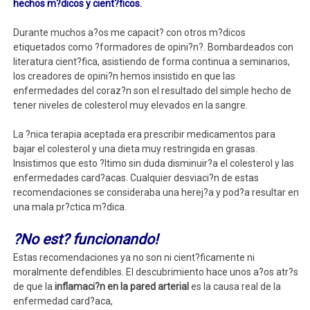
hechos m?dicos y cient?ficos.
Durante muchos a?os me capacit? con otros m?dicos
etiquetados como ?formadores de opini?n?. Bombardeados con
literatura cient?fica, asistiendo de forma continua a seminarios,
los creadores de opini?n hemos insistido en que las
enfermedades del coraz?n son el resultado del simple hecho de
tener niveles de colesterol muy elevados en la sangre.
La ?nica terapia aceptada era prescribir medicamentos para
bajar el colesterol y una dieta muy restringida en grasas.
Insistimos que esto ?ltimo sin duda disminuir?a el colesterol y las
enfermedades card?acas. Cualquier desviaci?n de estas
recomendaciones se consideraba una herej?a y pod?a resultar en
una mala pr?ctica m?dica.
?No est? funcionando!
Estas recomendaciones ya no son ni cient?ficamente ni
moralmente defendibles. El descubrimiento hace unos a?os atr?s
de que la
inflamaci?n en la pared arterial
es la causa real de la
enfermedad card?aca,