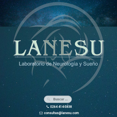
Ir
al
contenido
0264 414-5838
consultas@lanesu.com