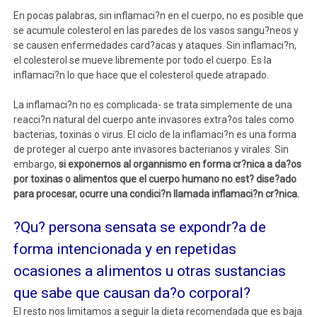
En pocas palabras, sin inflamaci?n en el cuerpo, no es posible que
se acumule colesterol en las paredes de los vasos sangu?neos y
se causen enfermedades card?acas y ataques. Sin inflamaci?n,
el colesterol se mueve libremente por todo el cuerpo. Es la
inflamaci?n lo que hace que el colesterol quede atrapado.
La inflamaci?n no es complicada- se trata simplemente de una
reacci?n natural del cuerpo ante invasores extra?os tales como
bacterias, toxinas o virus. El ciclo de la inflamaci?n es una forma
de proteger al cuerpo ante invasores bacterianos y virales. Sin
embargo,
si exponemos al organnismo en
forma cr?nica a da?os
por toxinas o alimentos que el cuerpo humano no est? dise?ado
para procesar, ocurre una condici?n llamada inflamaci?n cr?nica.
?Qu? persona sensata se expondr?a de
forma intencionada y en repetidas
ocasiones a alimentos u otras sustancias
que sabe que causan da?o corporal?
El resto nos limitamos a seguir la dieta recomendada que es baja