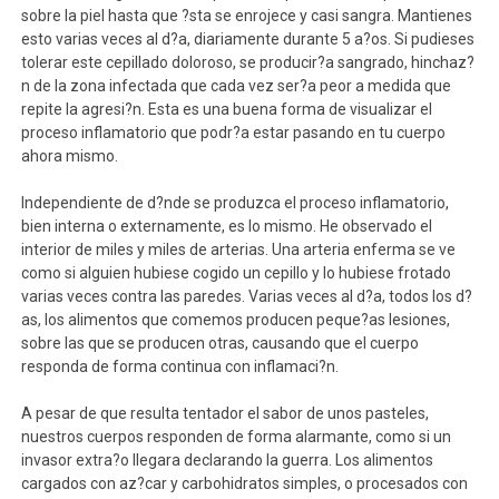
sobre la piel hasta que ?sta se enrojece y casi sangra. Mantienes
esto varias veces al d?a, diariamente durante 5 a?os. Si pudieses
tolerar este cepillado doloroso, se producir?a sangrado, hinchaz?
n de la zona infectada que cada vez ser?a peor a medida que
repite la agresi?n. Esta es una buena forma de visualizar el
proceso inflamatorio que podr?a estar pasando en tu cuerpo
ahora mismo.
Independiente de d?nde se produzca el proceso inflamatorio,
bien interna o externamente, es lo mismo. He observado el
interior de miles y miles de arterias. Una arteria enferma se ve
como si alguien hubiese cogido un cepillo y lo hubiese frotado
varias veces contra las paredes. Varias veces al d?a, todos los d?
as, los alimentos que comemos producen peque?as lesiones,
sobre las que se producen otras, causando que el cuerpo
responda de forma continua con inflamaci?n.
A pesar de que resulta tentador el sabor de unos pasteles,
nuestros cuerpos responden de forma alarmante, como si un
invasor extra?o llegara declarando la guerra. Los alimentos
cargados con az?car y carbohidratos simples, o procesados con