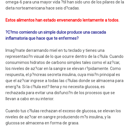
omega-6 para una mayor vida ?til han sido uno de los pilares de la
dieta norteamericana hace seis d?cadas.
Estos alimentos han estado envenenando lentamente a todos.
?C?mo comiendo un simple dulce produce una cascada
inflamatoria que hace que te enfermes?
Imag?nate derramando miel en tu teclado y tienes una
representaci?n visual de lo que ocurre dentro de la c?lula. Cuando
consumimos hidratos de carbono simples tales como el az?car,
los niveles de az?car en la sangre se elevan r?pidamente. Como
respuesta, el p?ncreas secreta insulina, cuya misi?n principal es
que el az?car ingrese a todas las c?lulas donde se almacena para
energ?a. Si la c?lula est? llena y no necesita glucosa, es
rechazada para evitar una disfunci?n de los procesos que se
llevan a cabo en su interior.
Cuando tus c?lulas rechazan el exceso de glucosa, se elevan los
niveles de az?car en sangre produciendo m?s insulina, y la
glucosa se almacena en forma de grasa.