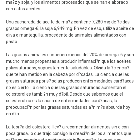
ma?z y soja, y los alimentos procesados que se han elaborado
con estos aceites.
Una cucharada de aceite de ma?z contiene 7,280 mg de ?cidos
grasos omega-6; la soja 6,949 mg. En vez de eso, utiliza aceite de
oliva o mantequilla, procedente de animales alimentados con
pasto.
Las grasas animales contienen menos del 20% de omega-6 y son
mucho menos propensas a producir inflamaci?n que los aceites
poliinsaturados, supuestamente saludables. Olvida la ?ciencia?
que te han metido en la cabeza por d?cadas. La ciencia que las
grasas saturada por s? solas producen enfermedades card?acas
no es cierto. La ciencia que las grasas saturadas aumentan el
colesterol es tambi?n muy d?bil. Desde que sabemos que el
colesterol no es la causa de enfermedades card?acas, la
preocupaci?n por las grasas saturadas es a?n m?s absurda hoy
en d?a.
La teor?a del colesterol llev? a recomendar alimentos sin o con
poca grasa, lo que trajo consigo la creaci?n de los alimentos que