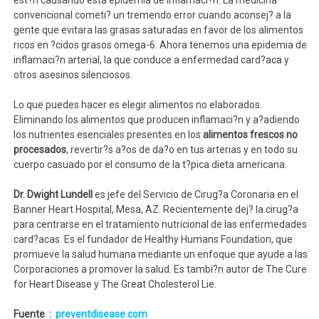
est?n causando esta epidemia de inflamaci?n. La medicina
convencional cometi? un tremendo error cuando aconsej? a la
gente que evitara las grasas saturadas en favor de los alimentos
ricos en ?cidos grasos omega-6. Ahora tenemos una epidemia de
inflamaci?n arterial, la que conduce a enfermedad card?aca y
otros asesinos silenciosos.
Lo que puedes hacer es elegir alimentos no elaborados.
Eliminando los alimentos que producen inflamaci?n y a?adiendo
los nutrientes esenciales presentes en los
alimentos frescos no
procesados
, revertir?s a?os de da?o en tus arterias y en todo su
cuerpo casuado por el consumo de la t?pica dieta americana.
Dr. Dwight Lundell
es jefe del Servicio de Cirug?a Coronaria en el
Banner Heart Hospital, Mesa, AZ. Recientemente dej? la cirug?a
para centrarse en el tratamiento nutricional de las enfermedades
card?acas. Es el fundador de Healthy Humans Foundation, que
promueve la salud humana mediante un enfoque que ayude a las
Corporaciones a promover la salud. Es tambi?n autor de The Cure
for Heart Disease y The Great Cholesterol Lie.
Fuente :
preventdisease.com