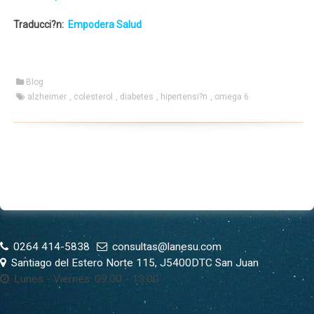
Traducci?n:
Empodera Salud
Blog
alzheimer
,
colesterol
,
diabetes
,
hipertensi?n
,
omega 6
0264 414-5838
consultas@lanesu.com
Santiago del Estero Norte 115, J5400DTC San Juan
Lunes - Viernes: 09:00 - 13:00