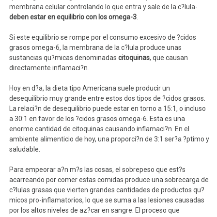
membrana celular controlando lo que entra y sale de la c?lula-
deben estar en equilibrio con los omega-3
.
Si este equilibrio se rompe por el consumo excesivo de ?cidos
grasos omega-6, la membrana de la c?lula produce unas
sustancias qu?micas denominadas
citoquinas
, que causan
directamente inflamaci?n.
Hoy en d?a, la dieta tipo Americana suele producir un
desequilibrio muy grande entre estos dos tipos de ?cidos grasos.
La relaci?n de desequilibrio puede estar en torno a 15:1, o incluso
a 30:1 en favor de los ?cidos grasos omega-6. Esta es una
enorme cantidad de citoquinas causando inflamaci?n. En el
ambiente alimenticio de hoy, una proporci?n de 3:1 ser?a ?ptimo y
saludable.
Para empeorar a?n m?s las cosas, el sobrepeso que est?s
acarreando por comer estas comidas produce una sobrecarga de
c?lulas grasas que vierten grandes cantidades de productos qu?
micos pro-inflamatorios, lo que se suma a las lesiones causadas
por los altos niveles de az?car en sangre. El proceso que