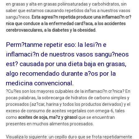
en grasas y alta en grasas poliinsaturadas y carbohidratos, sin
saber que estamos causando repetidos da?os a nuestros vasos
sangu?neos.
Esta agresi?n repetida produce una inflamaci?n cr?
nica que conduce a la enfermedad card?aca, a los accidentes
cerebrovasculares, a la diabetes y la obesidad.
Perm?tanme repetir eso: la lesi?n e
inflamaci?n de nuestros vasos sangu?neos
est? causada por una dieta baja en grasas,
algo recomendado durante a?os por la
medicina convencional.
?Cu?les son los mayores culpables de la inflamaci?n cr?nica? En
pocas palabras, la sobrecarga de hidratos de carbono simples y
procesados (az?car, harina y todos los productos derivados) y el
exceso de consumo de aceites vegetales con omega-6, tales
como
aceites de soja, ma?z y girasol
que se encuentran
presentes en muchos alimentos procesados.
Visualiza lo siguiente: un cepillo duro que se frota repetidamente