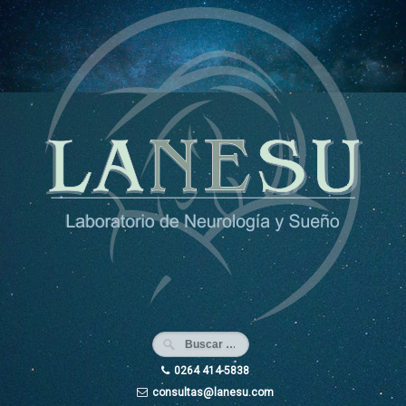
Ir
al
contenido
0264 414-5838
consultas@lanesu.com