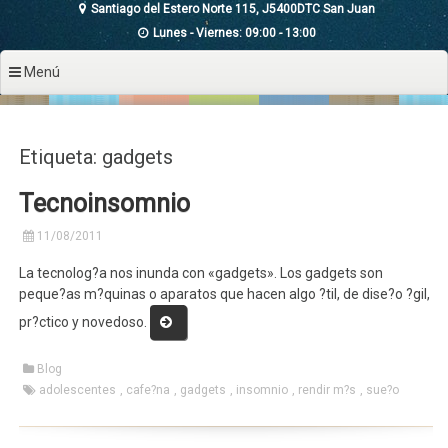
Santiago del Estero Norte 115, J5400DTC San Juan
Lunes - Viernes: 09:00 - 13:00
Menú
Etiqueta: gadgets
Tecnoinsomnio
11/08/2011
La tecnolog?a nos inunda con «gadgets». Los gadgets son
peque?as m?quinas o aparatos que hacen algo ?til, de dise?o ?gil,
«Tecnoinsomnio»
pr?ctico y novedoso.
Blog
adolescentes
,
cafe?na
,
gadgets
,
insomnio
,
rendir m?s
,
sue?o