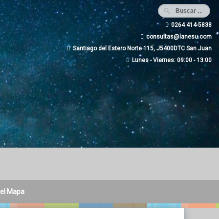
0264 414-5838
consultas@lanesu.com
Santiago del Estero Norte 115, J5400DTC San Juan
Lunes - Viernes: 09:00 - 13:00
 el Mapa