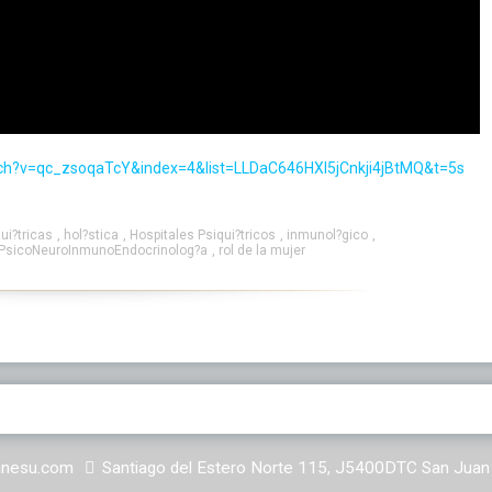
ch?v=qc_zsoqaTcY&index=4&list=LLDaC646HXI5jCnkji4jBtMQ&t=5s
ui?tricas
,
hol?stica
,
Hospitales Psiqui?tricos
,
inmunol?gico
,
PsicoNeuroInmunoEndocrinolog?a
,
rol de la mujer
anesu.com
Santiago del Estero Norte 115, J5400DTC San Juan