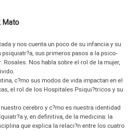
acterísticas del
Blog
eño
z Mato
Programa de Youtube
stornos del Sueño
Red Vital
ada y nos cuenta un poco de su infancia y su
Diplomatura
Transdiciplina PINE
 psiquiatr?a, sus primeros pasos a la psico-
 Rosales. Nos habla sobre el rol de la mujer,
Otras Participaciones
ivido.
entina, c?mo sus modos de vida impactan en el
s, el rol de los Hospitales Psiqui?tricos y su
nuestro cerebro y c?mo es nuestra identidad
quiatr?a y, en definitiva, de la medicina: la
plina que explica la relaci?n entre los cuatro