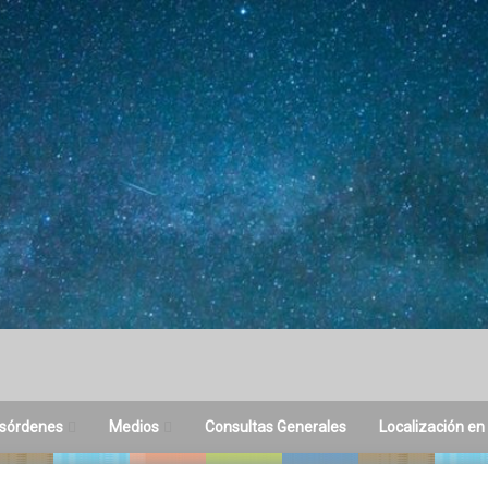
sórdenes
Medios
Consultas Generales
Localización en
toria del Sueño
Difusión