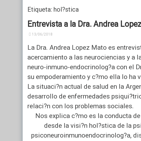
Etiqueta: hol?stica
Historia
Neurofisiología
Centros De Confianza
Car
Su
Entrevista a la Dra. Andrea Lope
Nuestros Profesionales
Neurología Clínica
Tra
13/06/2018
Acceso Privado
Medicina Laboral
La Dra. Andrea Lopez Mato es entrevist
Consultorios en Alquiler
acercamiento a las neurociencias y a la
neuro-inmuno-endocrinolog?a con el Dr.
su empoderamiento y c?mo ella lo ha v
La situaci?n actual de salud en la Arg
desarrollo de enfermedades psiqui?trica
relaci?n con los problemas sociales.
Nos explica c?mo es la conducta de 
desde la visi?n hol?stica de la psi
psiconeuroinmunoendocrinolog?a, disci