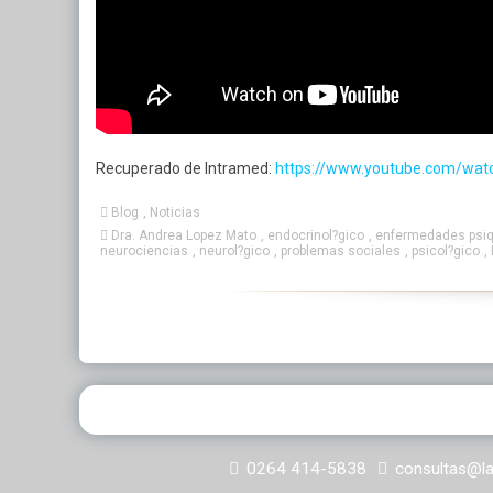
Recuperado de Intramed:
https://www.youtube.com/wat
Blog
,
Noticias
Dra. Andrea Lopez Mato
,
endocrinol?gico
,
enfermedades psiq
neurociencias
,
neurol?gico
,
problemas sociales
,
psicol?gico
,
0264 414-5838
consultas@l