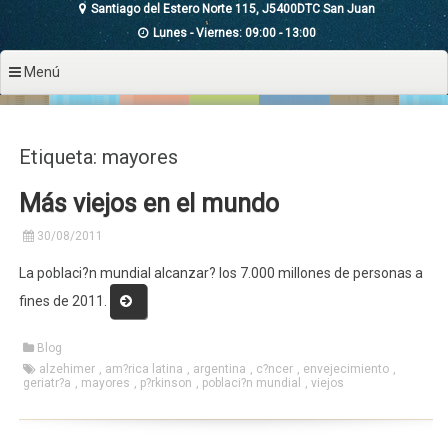
Santiago del Estero Norte 115, J5400DTC San Juan
Lunes - Viernes: 09:00 - 13:00
Menú
Etiqueta: mayores
Más viejos en el mundo
30/08/2011
La poblaci?n mundial alcanzar? los 7.000 millones de personas a
«Más
fines de 2011.
viejos
en
Blog
el
alzehimer
,
am?rica latina
,
argentina
,
c?ncer
,
envejecimiento
,
geriatr?a
,
mayores
mundo»
,
p?rkinson
,
poblaci?n mundial
,
viejos