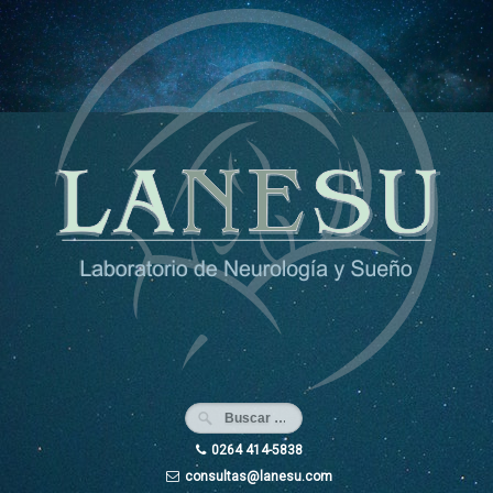
Ir
al
contenido
0264 414-5838
consultas@lanesu.com