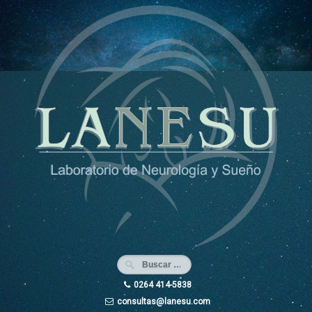
Ir
al
contenido
0264 414-5838
consultas@lanesu.com