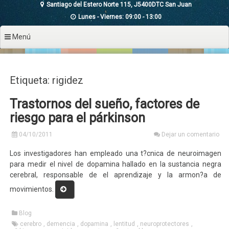
Santiago del Estero Norte 115, J5400DTC San Juan
Lunes - Viernes: 09:00 - 13:00
Menú
Etiqueta: rigidez
Trastornos del sueño, factores de
riesgo para el párkinson
04/10/2011
Dejar un comentario
Los investigadores han empleado una t?cnica de neuroimagen
para medir el nivel de dopamina hallado en la sustancia negra
cerebral, responsable de el aprendizaje y la armon?a de
«Trastornos
movimientos.
del
sueño,
Blog
factores
cerebro
,
demencia
,
dopamina
,
lentitud
,
neuroprotectores
,