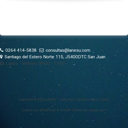
en
el
tratamiento
psicológico»
0264 414-5838
consultas@lanesu.com
Santiago del Estero Norte 115, J5400DTC San Juan
Lunes - Viernes: 09:00 - 13:00
Copyright © 2023 LaNeSu – Laboratorio de Neurología y Sueño
Creado con WordPress
&
The WP
Theme por
ceewp.com
.