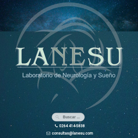
Ir
al
contenido
0264 414-5838
consultas@lanesu.com