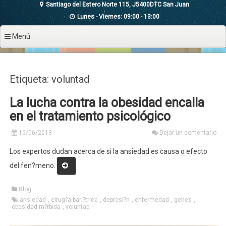
Santiago del Estero Norte 115, J5400DTC San Juan
Lunes - Viernes: 09:00 - 13:00
Menú
Etiqueta: voluntad
La lucha contra la obesidad encalla
en el tratamiento psicológico
10/06/2013
Dejar un comentario
Los expertos dudan acerca de si la ansiedad es causa o efecto
«La
del fen?meno.
lucha
contra
Blog
la
ansiedad
,
cirug?a bari?trica
,
depresi?n
,
enfermedad
,
genes
,
obesidad m?rbida
obesidad
,
voluntad
encalla