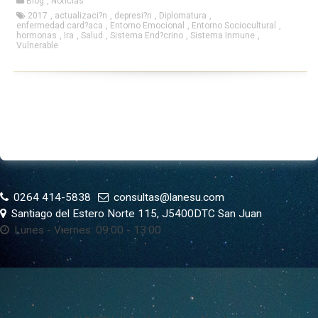
Blog
,
Noticias
2017
,
actualizaci?n
,
depresi?n
,
Diplomatura
,
enfermedad card?aca
,
Entorno Emocional
,
Entorno Sociocultural
,
hormonas
,
Ira
,
Salud
,
Sistema End?crino
,
Sistema Inmune
,
Vulnerable
0264 414-5838
consultas@lanesu.com
Santiago del Estero Norte 115, J5400DTC San Juan
Lunes - Viernes: 09:00 - 13:00