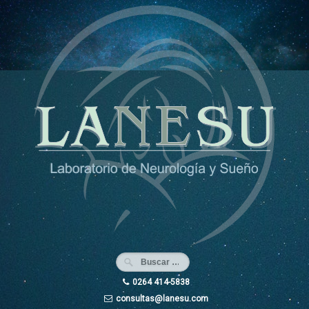
Ir
al
contenido
0264 414-5838
consultas@lanesu.com