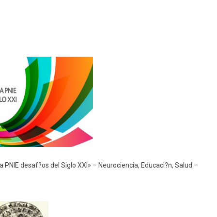
eño
Programa de Youtube
stornos del Sueño
Red Vital
Diplomatura
Transdiciplina PINE
Otras Participaciones
 PNIE desaf?os del Siglo XXI» – Neurociencia, Educaci?n, Salud –