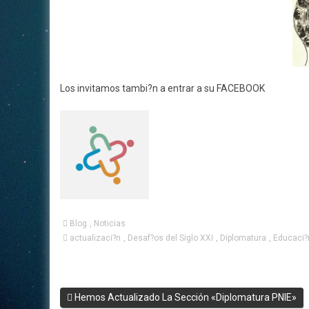
Los invitamos tambi?n a entrar a su FACEBOOK
Blog
,
Noticias
actualizaci?n
,
Desaf?os del Siglo XXI
,
Diplomatura
,
Educaci?
Hemos Actualizado La Sección «Diplomatura PNIE»