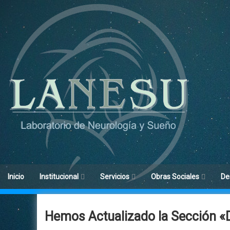
Ir
al
contenido
Inicio
Institucional
Servicios
Obras Sociales
De
Objetivos
Medicina de Sueño
Obras Sociales
His
Hemos Actualizado la Sección «D
Historia
Neurofisiología
Centros De Confianza
Car