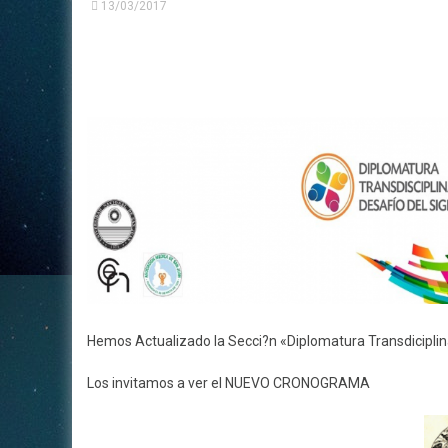
13/03/2017
Su
Nuestros Profesionales
Neurología Clínica
Tra
Acceso Privado
Medicina Laboral
Consultorios en Alquiler
Hemos Actualizado la Secci?n «Diplomatura Transdiciplina
Los invitamos a ver el NUEVO CRONOGRAMA