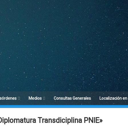
sórdenes
Medios
Consultas Generales
Localización en
toria del Sueño
Difusión
iplomatura Transdiciplina PNIE»
acterísticas del
Blog