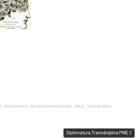
n
,
Neurociencia
,
psiconeuroinmunolog?a
,
Salud
,
Transdiciplina
Diplomatura Transdiciplina PNIE