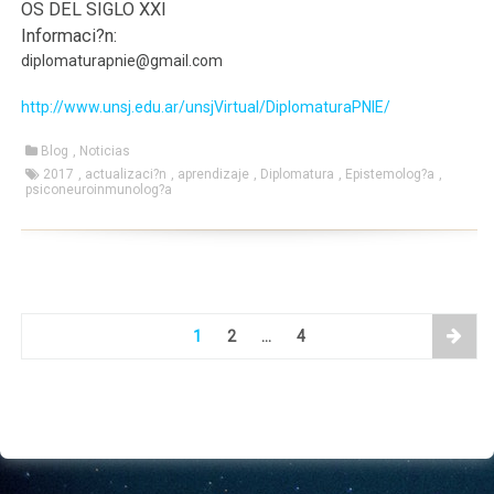
OS DEL SIGLO XXI
Informaci?n:
diplomaturapnie@gmail.com
http://www.unsj.edu.ar/unsjVirtual/DiplomaturaPNIE/
Blog
,
Noticias
2017
,
actualizaci?n
,
aprendizaje
,
Diplomatura
,
Epistemolog?a
,
psiconeuroinmunolog?a
1
2
…
4