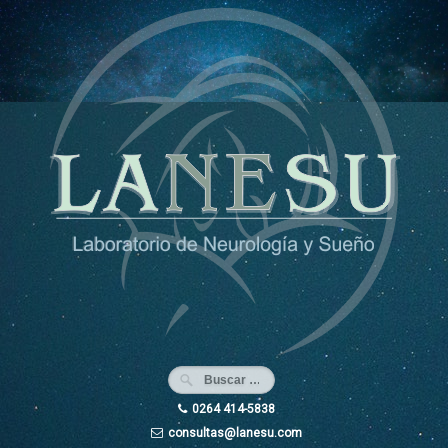
Ir
al
contenido
0264 414-5838
consultas@lanesu.com