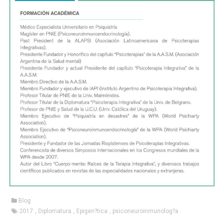
Blog
2017
,
Diplomatura
,
Epigen?tica
,
psiconeuroinmunolog?a