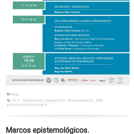
Blog
2017
,
Diplomatura
,
Epigen?tica
,
Mesa Redonda
,
PNIE
,
psiconeuroinmunolog?a
Marcos epistemológicos.