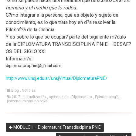
Ya no se puede hacer una medicina que desconozca al
ser
humano y el medio que lo rodea
.
C?mo integrar a la persona, que es objeto y sujeto de
conocimiento, es lo que trata hoy en d?a resolver la
Filosof?a de la Ciencia.
Y es sobre lo que se ocupar? parte del siguiente m?dulo
de la DIPLOMATURA TRANSDISCIPLINA PNIE – DESAF?
OS DEL SIGLO XXI
Informaci?n:
diplomaturapnie@gmail.com
http://www.unsj.edu.ar/unsjVirtual/DiplomaturaPNIE/
Blog
,
Noticias
2017
,
actualizaci?n
,
aprendizaje
,
Diplomatura
,
Epistemolog?a
,
psiconeuroinmunolog?a
MODULO II – Diplomatura Transdisciplina PNIE