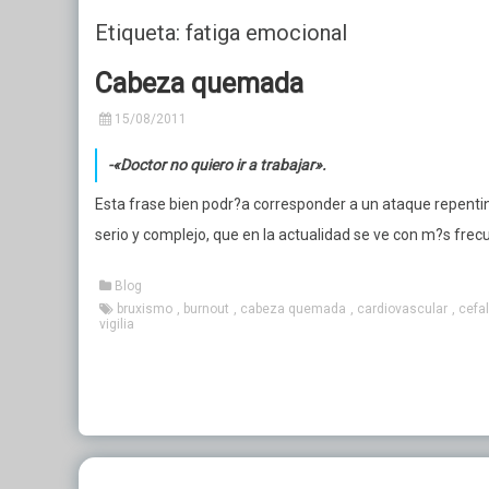
Etiqueta: fatiga emocional
Historia
Neurofisiología
Centros De Confianza
Car
Su
Cabeza quemada
Nuestros Profesionales
Neurología Clínica
Tr
15/08/2011
Acceso Privado
Medicina Laboral
-«Doctor no quiero ir a trabajar».
Consultorios en Alquiler
Esta frase bien podr?a corresponder a un ataque repentin
serio y complejo, que en la actualidad se ve con m?s frec
Blog
bruxismo
,
burnout
,
cabeza quemada
,
cardiovascular
,
cefa
vigilia