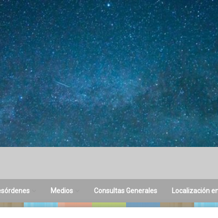
esórdenes
Medios
Consultas Generales
Localización e
toria del Sueño
Difusión