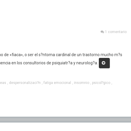
acterísticas del
Blog
eño
Programa de Youtube
astornos del Sueño
Red Vital
1 comentario
Diplomatura
Transdiciplina PINE
o de «fiaca», o ser el s?ntoma cardinal de un trastorno mucho m?s
«Cabeza
uencia en los consultorios de psiquiatr?a y neurolog?a.
Otras Participaciones
quemada»
leas
,
despersonalizaci?n
,
fatiga emocional
,
insomnio
,
psicol?gico
,