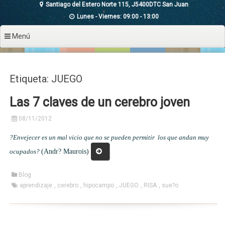
Santiago del Estero Norte 115, J5400DTC San Juan
Lunes - Viernes: 09:00 - 13:00
Menú
Etiqueta: JUEGO
Las 7 claves de un cerebro joven
08/11/2012
?Envejecer es un mal vicio que no se pueden permitir los que andan muy
«Las
ocupados?
(Andr? Maurois)
7
claves
Blog
de
aprendizaje
,
cerebro
,
hipocampo
,
JUEGO
,
RISA
,
sue?o
un
cerebro
joven»