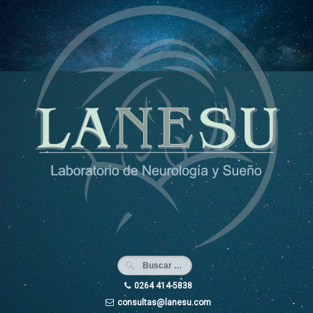
Ir
al
contenido
0264 414-5838
consultas@lanesu.com