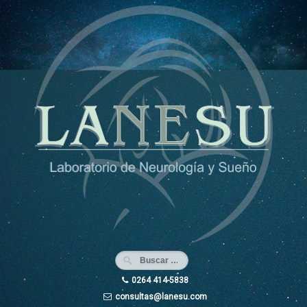
Ir
al
contenido
0264 414-5838
consultas@lanesu.com