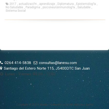
2017
,
actualizaci?n
,
aprendizaje
,
Diplomatura
,
Epistemolog?a
,
No Saludable
,
Paradigma
,
psiconeuroinmunolog?a
,
Saludable
,
Sistema Social
0264 414-5838
consultas@lanesu.com
Santiago del Estero Norte 115, J5400DTC San Juan
Lunes - Viernes: 09:00 - 13:00
Copyright © 2023 LaNeSu – Laboratorio de Neurología y Sueño