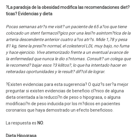
?La paradoja de la obesidad modifica las recomendaciones diet?
ticas? Evidencias y dieta
Pocas semanas atr?s me visit? un paciente de 65 a?os que tiene
colocado un stent farmacol?gico por una lesi?n asintom?tica de la
arteria descendente anterior cuatro a?os atr?s. Mide 1,78 y pesa
81 kg, tiene la presi?n normal, el colesterol LDL muy bajo, no fuma
y hace ejercicio. Vive atemorizado frente a un eventual avance de
la enfermedad que nunca le dio s?ntomas. Consult? un colega que
le recomend? bajar esos ?3 kilitos?, lo que ha intentado hacer en
reiteradas oportunidades y le result? dif?cil de lograr.
?Existen evidencias para esta sugerencia? O quiz?s ser?a mejor
preguntar si existen evidencias de beneficio cl?nico de alguna
dieta orientada a la reducci?n de peso o hipograsa, o alguna
modificaci?n de peso inducida por los m?dicos en pacientes
coronarios que haya demostrado un efecto beneficioso.
La respuesta es
NO
.
Dieta Hipograsa