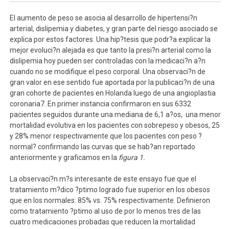
El aumento de peso se asocia al desarrollo de hipertensi?n
arterial, dislipemia y diabetes, y gran parte del riesgo asociado se
explica por estos factores. Una hip?tesis que podr?a explicar la
mejor evoluci?n alejada es que tanto la presi?n arterial como la
dislipemia hoy pueden ser controladas con la medicaci?n a?n
cuando no se modifique el peso corporal. Una observaci?n de
gran valor en ese sentido fue aportada por la publicaci?n de una
gran cohorte de pacientes en Holanda luego de una angioplastia
coronaria7. En primer instancia confirmaron en sus 6332
pacientes seguidos durante una mediana de 6,1 a?os, una menor
mortalidad evolutiva en los pacientes con sobrepeso y obesos, 25
y 28% menor respectivamente que los pacientes con peso ?
normal? confirmando las curvas que se hab?an reportado
anteriormente y graficamos en la
figura 1.
La observaci?n m?s interesante de este ensayo fue que el
tratamiento m?dico ?ptimo logrado fue superior en los obesos
que en los normales: 85% vs. 75% respectivamente. Definieron
como tratamiento ?ptimo al uso de por lo menos tres de las
cuatro medicaciones probadas que reducen la mortalidad