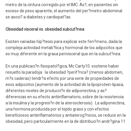
metro de la cintura corregido por el IMC. As?, en pacientes sin
exceso de peso aparente, el aumento del per?metro abdominal
se asoci? a diabetes y cardiopat?as.
Obesidad visceral vs. obesidad subcut?nea
Existen variadas hip?tesis para explicar este fen?meno, dada la
compleja actividad metab?lica y hormonal de los adipocitos que
es muy diferente en la grasa perivisceral que en la subcut?nea.
En una publicaci?n fisiopatol?gica, Mc Carty10 sostiene haber
resuelto la paradoja: la obesidad ?perif?rica? (menos abdomen,
m?s caderas) tendr?a efecto por una serie de propiedades de
esos adipocitos (aumento de la actividad de la lipoprotein-lipasa,
diferentes niveles de producci?n de adiponectina, y as?
diferencias en su efecto antiinflamatorio, sobre de la resistencia
a la insulina y la progresi?n de la aterosclerosis). La adiponectina,
una hormona producida por el tejido graso y con efectos
beneficiosos antiinflamatorios y antiaterog?nicos, se reduce en la
obesidad, pero particularmente en la de distribuci?n andr?gina.11