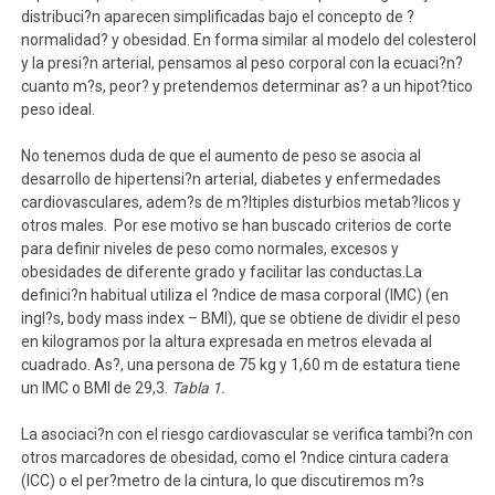
distribuci?n aparecen simplificadas bajo el concepto de ?
normalidad? y obesidad. En forma similar al modelo del colesterol
y la presi?n arterial, pensamos al peso corporal con la ecuaci?n?
cuanto m?s, peor? y pretendemos determinar as? a un hipot?tico
peso ideal.
No tenemos duda de que el aumento de peso se asocia al
desarrollo de hipertensi?n arterial, diabetes y enfermedades
cardiovasculares, adem?s de m?ltiples disturbios metab?licos y
otros males. Por ese motivo se han buscado criterios de corte
para definir niveles de peso como normales, excesos y
obesidades de diferente grado y facilitar las conductas.La
definici?n habitual utiliza el ?ndice de masa corporal (IMC) (en
ingl?s, body mass index – BMI), que se obtiene de dividir el peso
en kilogramos por la altura expresada en metros elevada al
cuadrado. As?, una persona de 75 kg y 1,60 m de estatura tiene
un IMC o BMI de 29,3.
Tabla 1.
La asociaci?n con el riesgo cardiovascular se verifica tambi?n con
otros marcadores de obesidad, como el ?ndice cintura cadera
(ICC) o el per?metro de la cintura, lo que discutiremos m?s