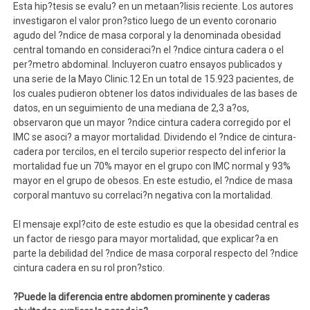
Esta hip?tesis se evalu? en un metaan?lisis reciente. Los autores
investigaron el valor pron?stico luego de un evento coronario
agudo del ?ndice de masa corporal y la denominada obesidad
central tomando en consideraci?n el ?ndice cintura cadera o el
per?metro abdominal. Incluyeron cuatro ensayos publicados y
una serie de la Mayo Clinic.12 En un total de 15.923 pacientes, de
los cuales pudieron obtener los datos individuales de las bases de
datos, en un seguimiento de una mediana de 2,3 a?os,
observaron que un mayor ?ndice cintura cadera corregido por el
IMC se asoci? a mayor mortalidad. Dividendo el ?ndice de cintura-
cadera por tercilos, en el tercilo superior respecto del inferior la
mortalidad fue un 70% mayor en el grupo con IMC normal y 93%
mayor en el grupo de obesos. En este estudio, el ?ndice de masa
corporal mantuvo su correlaci?n negativa con la mortalidad.
El mensaje expl?cito de este estudio es que la obesidad central es
un factor de riesgo para mayor mortalidad, que explicar?a en
parte la debilidad del ?ndice de masa corporal respecto del ?ndice
cintura cadera en su rol pron?stico.
?Puede la diferencia entre abdomen prominente y caderas