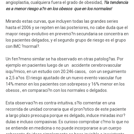
angioplastia, cualquiera fuera el grado de obesidad,
?la tendencia
es a menor riesgo a?n en los obesos que en los normales!
Mirando estas curvas, que incluyen todas las grandes series
hasta el 2006 y se repiten en las posteriores, no cabe duda que el
mayor riesgo evolutivo en prevenci?n secundaria se concentra en
los pacientes delgados, y el segundo grupo de riesgo es el grupo
con IMC ?normal?.
Un fen?meno similar se ha observado en otras patolog?as. Por
ejemplo en pacientes luego de un accidente cerebrovascular
isqu?mico, en un estudio con 20.246 casos, con un seguimiento
a 2,5 a?os. El riesgo ajustado de un nuevo evento vascular fue
14% menor en los pacientes con sobrepeso y 16% menor en los
obesos , en comparaci?n con los normales o delgados.
Esta observaci?n es contra-intuitiva; s?lo comentar en una
recorrida de unidad coronaria que el pron?stico de este paciente
a largo plazo preocupa porque es delgado, induce miradas incr?
dulas e incluso compasivas. Es curioso comprobar c?mo lo que no
se entiende en medicina o no puede incorporarse a un cuerpo