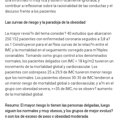
una informaci?n muy rica y sistem?ticamente ignorada, y
contribuir a reflexionar sobre la racionalidad de las conductas y el
discurso frente a los pacientes.
Las curvas de riesgo y la paradoja de la obesidad
La mayor revisi?n del tema consider? 40 estudios que abarcaron
250.152 pacientes con enfermedad coronaria seguidos a 3,8 a?
os.1 Construyeron para el an?lisis curvas de la relaci?n entre el
IMC y la mortalidad en el seguimiento corregido para m?ltiples
covariables. Tomando como grupo control a los denominados
normales, los pacientes delgados con IMC < 18 kg/m2 tuvieron un
incremento de la mortalidad global y cardiovascular. Los
pacientes con sobrepeso 25 a 29,9 de IMC tuvieron menor riesgo
que los normales. Los pacientes obesos 30-35 de IMC tendieron a
un menor riesgo de mortalidad global o cardiovascular, y a?n en el
grupo con obesidad severa, >=35 de IMC, no se observ? aumento
de la mortalidad global.
Resumo: El mayor riesgo lo tienen las personas delgadas, luego
siguen los normales y muy obesos, y los grupos de mejor evoluci?
n son los de exceso de peso y obesidad moderada
.