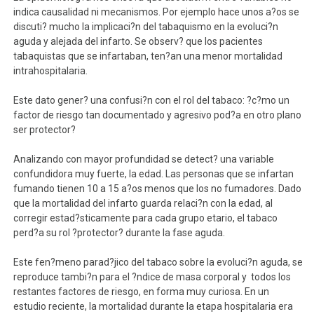
indica causalidad ni mecanismos. Por ejemplo hace unos a?os se
discuti? mucho la implicaci?n del tabaquismo en la evoluci?n
aguda y alejada del infarto. Se observ? que los pacientes
tabaquistas que se infartaban, ten?an una menor mortalidad
intrahospitalaria.
Este dato gener? una confusi?n con el rol del tabaco: ?c?mo un
factor de riesgo tan documentado y agresivo pod?a en otro plano
ser protector?
Analizando con mayor profundidad se detect? una variable
confundidora muy fuerte, la edad. Las personas que se infartan
fumando tienen 10 a 15 a?os menos que los no fumadores. Dado
que la mortalidad del infarto guarda relaci?n con la edad, al
corregir estad?sticamente para cada grupo etario, el tabaco
perd?a su rol ?protector? durante la fase aguda.
Este fen?meno parad?jico del tabaco sobre la evoluci?n aguda, se
reproduce tambi?n para el ?ndice de masa corporal y todos los
restantes factores de riesgo, en forma muy curiosa. En un
estudio reciente, la mortalidad durante la etapa hospitalaria era