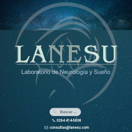
Ir
al
contenido
0264 414-5838
consultas@lanesu.com