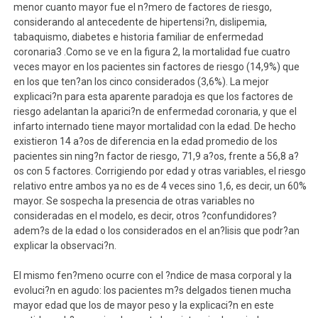
menor cuanto mayor fue el n?mero de factores de riesgo,
considerando al antecedente de hipertensi?n, dislipemia,
tabaquismo, diabetes e historia familiar de enfermedad
coronaria3 .Como se ve en la figura 2, la mortalidad fue cuatro
veces mayor en los pacientes sin factores de riesgo (14,9%) que
en los que ten?an los cinco considerados (3,6%). La mejor
explicaci?n para esta aparente paradoja es que los factores de
riesgo adelantan la aparici?n de enfermedad coronaria, y que el
infarto internado tiene mayor mortalidad con la edad. De hecho
existieron 14 a?os de diferencia en la edad promedio de los
pacientes sin ning?n factor de riesgo, 71,9 a?os, frente a 56,8 a?
os con 5 factores. Corrigiendo por edad y otras variables, el riesgo
relativo entre ambos ya no es de 4 veces sino 1,6, es decir, un 60%
mayor. Se sospecha la presencia de otras variables no
consideradas en el modelo, es decir, otros ?confundidores?
adem?s de la edad o los considerados en el an?lisis que podr?an
explicar la observaci?n.
El mismo fen?meno ocurre con el ?ndice de masa corporal y la
evoluci?n en agudo: los pacientes m?s delgados tienen mucha
mayor edad que los de mayor peso y la explicaci?n en este