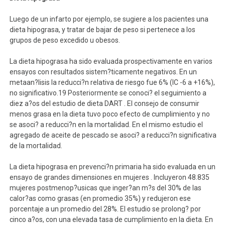
Luego de un infarto por ejemplo, se sugiere a los pacientes una
dieta hipograsa, y tratar de bajar de peso si pertenece a los
grupos de peso excedido u obesos.
La dieta hipograsa ha sido evaluada prospectivamente en varios
ensayos con resultados sistem?ticamente negativos. En un
metaan?lisis la reducci?n relativa de riesgo fue 6% (IC -6 a +16%),
no significativo.19 Posteriormente se conoci? el seguimiento a
diez a?os del estudio de dieta DART . El consejo de consumir
menos grasa en la dieta tuvo poco efecto de cumplimiento y no
se asoci? a reducci?n en la mortalidad. En el mismo estudio el
agregado de aceite de pescado se asoci? a reducci?n significativa
de la mortalidad.
La dieta hipograsa en prevenci?n primaria ha sido evaluada en un
ensayo de grandes dimensiones en mujeres . Incluyeron 48.835
mujeres postmenop?usicas que inger?an m?s del 30% de las
calor?as como grasas (en promedio 35%) y redujeron ese
porcentaje a un promedio del 28%. El estudio se prolong? por
cinco a?os, con una elevada tasa de cumplimiento en la dieta. En