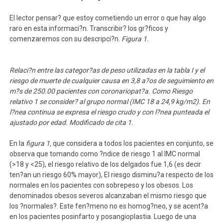
El lector pensar? que estoy cometiendo un error o que hay algo
raro en esta informaci?n. Transcribir? los gr?ficos y
comenzaremos con su descripci?n.
Figura 1.
Relaci?n entre las categor?as de peso utilizadas en la tabla I y el
riesgo de muerte de cualquier causa en 3,8 a?os de seguimiento en
m?s de 250.00 pacientes con coronariopat?a. Como Riesgo
relativo 1 se consider? al grupo normal (IMC 18 a 24,9 kg/m2). En
l?nea continua se expresa el riesgo crudo y con l?nea punteada el
ajustado por edad. Modificado de cita 1.
En la
figura 1,
que considera a todos los pacientes en conjunto, se
observa que tomando como ?ndice de riesgo 1 al IMC normal
(>18 y <25), el riesgo relativo de los delgados fue 1,6 (es decir
ten?an un riesgo 60% mayor), El riesgo disminu?a respecto de los
normales en los pacientes con sobrepeso y los obesos. Los
denominados obesos severos alcanzaban el mismo riesgo que
los ?normales?. Este fen?meno no es homog?neo, y se acent?a
en los pacientes posinfarto y posangioplastia. Luego de una