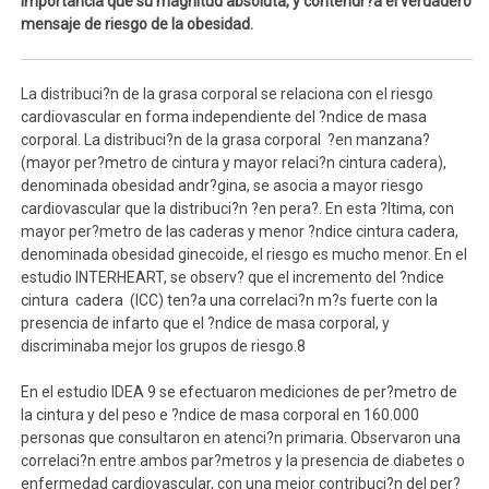
importancia que su magnitud absoluta, y contendr?a el verdadero
mensaje de riesgo de la obesidad.
La distribuci?n de la grasa corporal se relaciona con el riesgo
cardiovascular en forma independiente del ?ndice de masa
corporal. La distribuci?n de la grasa corporal ?en manzana?
(mayor per?metro de cintura y mayor relaci?n cintura cadera),
denominada obesidad andr?gina, se asocia a mayor riesgo
cardiovascular que la distribuci?n ?en pera?. En esta ?ltima, con
mayor per?metro de las caderas y menor ?ndice cintura cadera,
denominada obesidad ginecoide, el riesgo es mucho menor. En el
estudio INTERHEART, se observ? que el incremento del ?ndice
cintura cadera (ICC) ten?a una correlaci?n m?s fuerte con la
presencia de infarto que el ?ndice de masa corporal, y
discriminaba mejor los grupos de riesgo.8
En el estudio IDEA 9 se efectuaron mediciones de per?metro de
la cintura y del peso e ?ndice de masa corporal en 160.000
personas que consultaron en atenci?n primaria. Observaron una
correlaci?n entre ambos par?metros y la presencia de diabetes o
enfermedad cardiovascular, con una mejor contribuci?n del per?