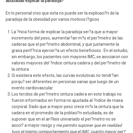
abultadas explicar la paradoja?
En lo personal creo que esta no puede ser la explicaci?n de la
paradoja de la obesidad por varios motivos l?gicos
La ?nica forma de explicar la paradoja ser?a que a mayor
incremento del peso, aumentar?an m?s el per?metro de las
caderas que el per?metro abdominal, y que justamente la
grasa perif?rica ejercer?a un efecto beneficioso. En el estudio,
sin embargo, los pacientes con mayores IMC, se asociaron con
valores mayores del ?ndice cintura cadera y del per?metro de
la cintura.
Si existiera este efecto, las curvas evolutivas no tendr?an
porqu? ser diferentes en personas sanas que luego de un
evento cardiovascular.
Los tercilos de per?metro cintura cadera en este trabajo no
fueron informados en forma no ajustada al ?ndice de masa
corporal. Dado que a mayor peso crece m?s la cintura que la
cadera en el promedio de la poblaci?n estudiada, es de
suponer que en el an?lisis univariado el per?metro no se
asoci? a mayor riesgo y
me permito suponer que en realidad
tuvo el mismo comportamiento que el IMC: cuanto mayor per?