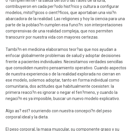
o ?simplemente? la salida del sol o las fases de la luna,
contribuyeron en cada per?odo hist?rico y cultura a configurar
modelos, mitol?gicos o cient?ficos, que aportaban una visi?n
abarcadora de la realidad. Las religiones y hoy la ciencia para una
parte de la poblaci?n cumplen esa funci?n: son interpretaciones
comprensivas de una realidad compleja, que nos permiten
transcurrir por nuestra vida con mayores certezas.
Tambi?n en medicina elaboramos teor?as que nos ayudan a
enfocar globalmente problemas de salud y adoptar decisiones
frente a pacientes individuales. Necesitamos verdades sencillas
que consoliden nuestro pensamiento operativo. Cuando aspectos
de nuestra experiencia o de la realidad explorada no cierran en
ese modelo, solemos adoptar, tanto en forma individual como
comunitaria, dos actitudes que habitualmente coexisten: la
primera reacci?n es ignorar o negar el fen?meno, y cuando la
negaci?n es ya imposible, buscar un nuevo modelo explicativo.
Algo as? est? ocurriendo con nuestra concepci?n del peso
corporal ideal y la dieta.
El peso corporal, la masa muscular, su componente graso y su