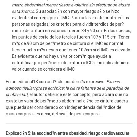
metro abdominal menor riesgo evolutivo sin efectuar un ajuste
estad?stico
. Su asociaci?n con mayor riesgo s?lo se hizo
evidente al corregir por el IMC. Para aclarar este punto: en las
personas delgadas los criterios para dividir tercilos de per?
metro de cintura en varones fueron 84 y 90 cm. En los obesos,
los puntos de corte de los tercilos fueron 107 y 115 cm. Tener
m?s de 90 cm de per?metro de cintura si el IMC es normal
tiene mucho m?s riesgo que tener 107cm si el IMC es elevado.
Es evidente que no hay un valor com?n que ayude a
estratificar por per?metro de cintura o ICC, sino solo adquiere
valor cuando se considera el IMC.
En un editorial13 con un t?tulo por dem?s expresivo:
Exceso
adiposo tisular/grasa ect?pica: la clave faltante de la paradoja de
la obesidad,
el autor defiende este concepto, pero aclara que no
existe un valor de per?metro abdominal o ?ndice cintura cadera
que pueda ser considerado con independencia del ?ndice de
masa corporal, es decir, del nivel de peso corporal.
Explicaci?n 5: la asociaci?n entre obesidad, riesgo cardiovascular