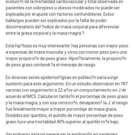
evoluci?n de la mortalidad cardiovascular y total observada en
pacientes con sobrepeso u obesos moderados no puede ser
explicada por el ajuste con factores confundidores. Estos
hallazgos pueden ser explicados por la falta de poder
discriminatorio del ?ndice de masa corporal para diferenciar
entre la grasa corporal y la masa magra.?.
Esta hip?tesis es muy interesante: hay personas con mayor peso
a expensas de masa muscular y otros con menor peso pero una
mayor proporci?n de peso graso. Hipot?ticamente, la proporci?n
de peso graso contendr?a el mensaje de riesgo.
En diversas series epidemiol?gicas en poblaci?n sana surge
sustento para este argumento. En un estudio observaron en 787
varones con seguimiento a 22 a?os un comportamiento en J de
acuerdo al IMC5. Calcularon tambi?n el porcentaje de peso graso
y la masa magra, y con esa correcci?n, desapareci? la J: el riesgo
fue linealmente mayor a mayor porcentaje de masa grasa.
Divididos por quintilos, el quintilo de mayor porcentaje de peso
graso tuvo una mortalidad 40% superior al quintilo m?s bajo.
Sin embargo esta no parece ser la explicaci?n en pacientes