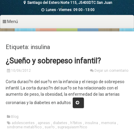
Santiago del Estero Norte 115, J5400DTC San Juan
Lunes - Viernes: 09:00 - 13:00
Menú
Etiqueta: insulina
¿Sueño y sobrepeso infantil?
10/06/2012
Dejar un comentario
Corta duraci?n del sue?o en la infancia y el riesgo de sobrepeso
infantil. La corta duraci?n del sue?o se ha relacionado con el
aumento de peso, la obesidad, la enfermedad de las arterias
«¿Sueño
coronarias y la diabetes en adultos.
y
sobrepeso
Blog
infantil?»
adolescentes
,
apneas
,
diabetes
,
h?bitos
,
insulina
,
memoria
,
sindrome metab?lico
,
sue?o
,
supraquiasm?tico