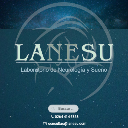
Ir
al
contenido
0264 414-5838
consultas@lanesu.com