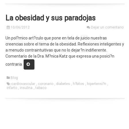
La obesidad y sus paradojas
10/06/2012
Dejar un comentario
Un pol?mico art?culo que pone en tela de juicio nuestras
creencias sobre el tema de la obesidad. Reflexiones inteligentes y
a menudo contraintuitivas que no lo dejar?n indifierente.
Comentario de la Dra. M?nica Katz que expresa una posici?n
«La
contraria.
obesidad
y
Blog
sus
cardiovascular
,
coronario
,
diabetes
,
h?bitos
,
hipertensi?n
,
infarto
,
insulina
paradojas»
,
tabaco