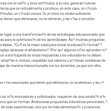
reza con el viol?n, y esos est?mulos, a su vez, generan nuevas
stema que se retroalimenta y produce, en este caso, un c?rculo
t?mulos, un c?rculo vicioso. Si un chico no recibe suficiente
ue tienen que eliminarse, no se eliminan, y las v?as o circuitos
dar lugar a una transformaci?n de las estrategias educacionales que
mas para la optimizaci?n de los aprendizajes. As? muchas preguntas
dadas: ?Cu?l es la mejor edad para iniciar la educaci?n formal? ?
complejo alcanzar el alfabetismo? ?Por qu? algunos ni?os aprenden m?
buir a la b?squeda de estas respuestas y los educadores no deben
mpl?an e, incluso, respaldan sus saberes y pr?cticas cotidianas de
bajar de manera mancomunada con los docentes, ya que son ellos
las v?as neuronales que tienen que eliminarse, no se eliminan, y las v?
o los m?s innovadores y sofisticados, requieren de una condici?n a?n
ebros que se forman. Ambiciosas propuestas educativas personales, ?
s de esas experiencias, sino por la mala alimentaci?n. La carencia