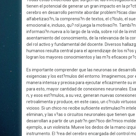
tienen el potencial de generar un gran impacto en la pr?
cerebro en desarrollo permite abordar problem?ticas clave
alfabetizaci?n, la comprensi?n de textos, el c?lculo, el sue
emocional e, incluso, qu? rol juega la motivaci?n. Tambi
informaci?n nueva a lo largo de la vida, sobre rol de la i
asentamiento del conocimiento, de la relevancia de la corr
del rol activo y fundamental del docente. Diversos halla
humanos resulta central para el aprendizaje de los ni?os y
logran los mayores conocimientos y las m?s eficaces pr?c
Es importante comprender que las neuronas se desarrolla
exigencias y los est?mulos del entorno. Imaginemos, por e
manera intensa y precisa para ejecutar eficazmente su in
para esto, mayor cantidad de conexiones neuronales. Esas 
n, y esos est?mulos, a su vez, generan nuevas conexiones
retroalimenta y produce, en este caso, un c?rculo virtuoso
vicioso. Si un chico no recibe suficiente estimulaci?n inte
eliminan, y las v?as o circuitos neuronales que tienen q
desarrollan a partir de un patr?n gen?tico din?mico mold
ejemplo, a un violinista. Mueve los dedos de la mano izq
instrumento. El ?rea del cerebro encargada del control m