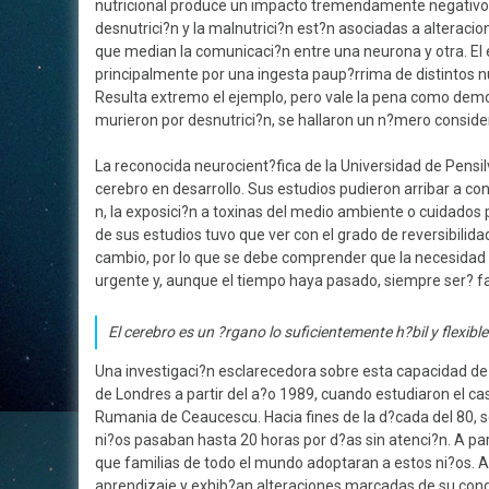
nutricional produce un impacto tremendamente negativo en
desnutrici?n y la malnutrici?n est?n asociadas a alteraci
que median la comunicaci?n entre una neurona y otra. El 
principalmente por una ingesta paup?rrima de distintos nu
Resulta extremo el ejemplo, pero vale la pena como demo
murieron por desnutrici?n, se hallaron un n?mero consi
La reconocida neurocient?fica de la Universidad de Pensil
cerebro en desarrollo. Sus estudios pudieron arribar a co
n, la exposici?n a toxinas del medio ambiente o cuidado
de sus estudios tuvo que ver con el grado de reversibilida
cambio, por lo que se debe comprender que la necesidad 
urgente y, aunque el tiempo haya pasado, siempre ser? fa
El cerebro es un ?rgano lo suficientemente h?bil y flexibl
Una investigaci?n esclarecedora sobre esta capacidad de c
de Londres a partir del a?o 1989, cuando estudiaron el c
Rumania de Ceaucescu. Hacia fines de la d?cada del 80, s
ni?os pasaban hasta 20 horas por d?as sin atenci?n. A pa
que familias de todo el mundo adoptaran a estos ni?os. 
aprendizaje y exhib?an alteraciones marcadas de su cond