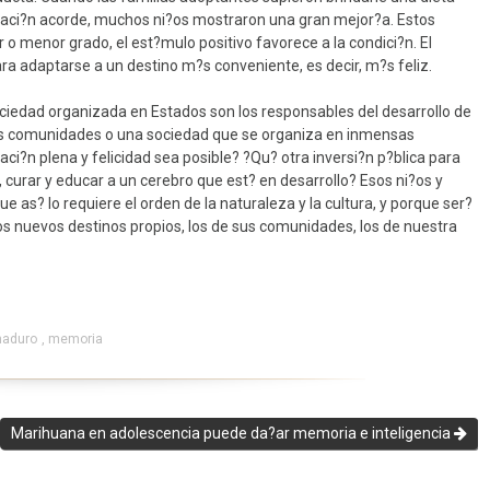
caci?n acorde, muchos ni?os mostraron una gran mejor?a. Estos
 menor grado, el est?mulo positivo favorece a la condici?n. El
ara adaptarse a un destino m?s conveniente, es decir, m?s feliz.
sociedad organizada en Estados son los responsables del desarrollo de
as comunidades o una sociedad que se organiza en inmensas
aci?n plena y felicidad sea posible? ?Qu? otra inversi?n p?blica para
 curar y educar a un cerebro que est? en desarrollo? Esos ni?os y
 as? lo requiere el orden de la naturaleza y la cultura, y porque ser?
os nuevos destinos propios, los de sus comunidades, los de nuestra
maduro
,
memoria
Marihuana en adolescencia puede da?ar memoria e inteligencia