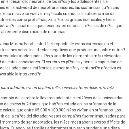
 el desarrollo neuronal de los ni?os y los adolescentes. La
ones en la actividad de neurotransmisores, las sustancias qu?micas
efecto nocivo se vuelve may?sculo cuando la insuficiencia se da
trientes como prote?nas, zinc, ?cidos grasos esenciales y hierro.
straci?n cabal de lo que decimos: en estudios m?dicos de ni?os que
derablemente disminuido de neuronas.
vania Martha Farah estudi? el impacto de estas carencias en el
nclusiones sobre los efectos negativos que produce una pobre nutrici?
s prenatales inadecuados. Pero uno de los elementos m?s relevantes
d de estas condiciones. El cerebro es pl?stico y tiene la capacidad de
de los adecuados est?mulos, alimentaci?n y contenci?n afectiva es
vorable la intervenci?n.
e para adaptarse a un destino m?s conveniente, es decir, m?s feliz
ambio del cerebro lo llevaron adelante cient?ficos de la universidad
aso de chicos hu?rfanos que hab?an estado en los orfanatos de la
e calcula que entre 65.000 y 100.000 ni?os viv?an en orfanatos. Los
rtir de la ca?da del dictador, vastas campa?as fueron impulsadas para
Al momento de ser adoptados, los ni?os mostraban severos d?ficits de
ucta. Cuando las familias adoptantes supieron brindarle una dieta