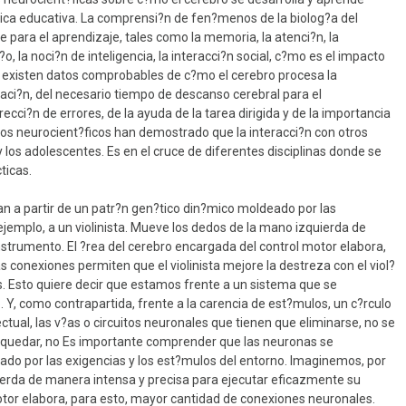
ctica educativa. La comprensi?n de fen?menos de la biolog?a del
 para el aprendizaje, tales como la memoria, la atenci?n, la
?o, la noci?n de inteligencia, la interacci?n social, c?mo es el impacto
?n existen datos comprobables de c?mo el cerebro procesa la
mitaci?n, del necesario tiempo de descanso cerebral para el
ecci?n de errores, de la ayuda de la tarea dirigida y de la importancia
zgos neurocient?ficos han demostrado que la interacci?n con otros
 los adolescentes. Es en el cruce de diferentes disciplinas donde se
ticas.
n a partir de un patr?n gen?tico din?mico moldeado por las
jemplo, a un violinista. Mueve los dedos de la mano izquierda de
strumento. El ?rea del cerebro encargada del control motor elabora,
conexiones permiten que el violinista mejore la destreza con el viol?
. Esto quiere decir que estamos frente a un sistema que se
. Y, como contrapartida, frente a la carencia de est?mulos, un c?rculo
lectual, las v?as o circuitos neuronales que tienen que eliminarse, no se
ue quedar, no Es importante comprender que las neuronas se
eado por las exigencias y los est?mulos del entorno. Imaginemos, por
uierda de manera intensa y precisa para ejecutar eficazmente su
otor elabora, para esto, mayor cantidad de conexiones neuronales.