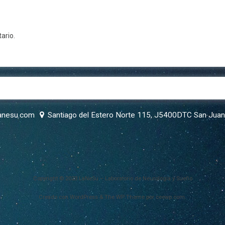
ario.
anesu.com
Santiago del Estero Norte 115, J5400DTC San Juan
Copyright © 2023 LaNeSu – Laboratorio de Neurología y Sueño
Creado con WordPress
&
The WP
Theme por
ceewp.com
.