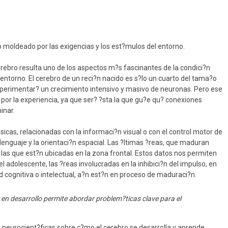
acterísticas del
Blog
eño
Programa de Youtube
o moldeado por las exigencias y los est?mulos del entorno.
astornos del Sueño
Red Vital
cerebro resulta uno de los aspectos m?s fascinantes de la condici?n
Diplomatura
 entorno. El cerebro de un reci?n nacido es s?lo un cuarto del tama?o
Transdiciplina PINE
 experimentar? un crecimiento intensivo y masivo de neuronas. Pero ese
r la experiencia, ya que ser? ?sta la que gu?e qu? conexiones
inar.
Otras Participaciones
cas, relacionadas con la informaci?n visual o con el control motor de
lenguaje y la orientaci?n espacial. Las ?ltimas ?reas, que maduran
n las que est?n ubicadas en la zona frontal. Estos datos nos permiten
el adolescente, las ?reas involucradas en la inhibici?n del impulso, en
idad cognitiva o intelectual, a?n est?n en proceso de maduraci?n.
en desarrollo permite abordar problem?ticas clave para el
 neurocient?ficas sobre c?mo el cerebro se desarrolla y aprende