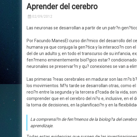
Aprender del cerebro
Historia
Neurofisiología
Centros De Confianza
Car
02/09/2012
Su
Nuestros Profesionales
Neurología Clínica
Las neuronas se desarrollan a partir de un patr?n gen?tic
Tr
Acceso Privado
Medicina Laboral
Por Facundo Manes
El curso din?mico del desarrollo del 
humana ya que conjuga la gen?tica y la interacci?n con el
Consultorios en Alquiler
del de un adulto y, en todo el transcurso de su infancia,
fen?meno eminentemente biol?gico estar? condicionado po
neuronales se preservar?n y qu? conexiones se van a elim
Las primeras ?reas cerebrales en madurar son las m?s b?si
los movimientos. M?s tarde se desarrollan otras, como el 
reci?n entre la segunda y la tercera d?cada de la vida, so
comprender que en el cerebro del ni?o e, inclusive, en el d
la toma de decisiones, en la planificaci?n y en la flexibil
La comprensi?n de fen?menos de la biolog?a del cerebro 
aprendizaje.
Todas estas evidencias que surgen de las investigaciones