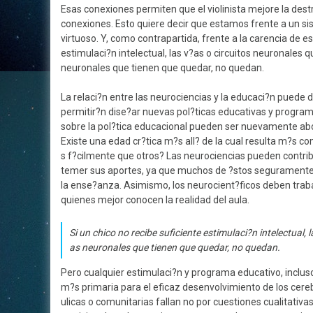
Esas conexiones permiten que el violinista mejore la dest
conexiones. Esto quiere decir que estamos frente a un si
virtuoso. Y, como contrapartida, frente a la carencia de es
estimulaci?n intelectual, las v?as o circuitos neuronales q
neuronales que tienen que quedar, no quedan.
La relaci?n entre las neurociencias y la educaci?n puede 
permitir?n dise?ar nuevas pol?ticas educativas y progra
sobre la pol?tica educacional pueden ser nuevamente abor
Existe una edad cr?tica m?s all? de la cual resulta m?s 
s f?cilmente que otros? Las neurociencias pueden contri
temer sus aportes, ya que muchos de ?stos seguramente a
la ense?anza. Asimismo, los neurocient?ficos deben tra
quienes mejor conocen la realidad del aula.
Si un chico no recibe suficiente estimulaci?n intelectual, 
as neuronales que tienen que quedar, no quedan.
Pero cualquier estimulaci?n y programa educativo, inclus
m?s primaria para el eficaz desenvolvimiento de los cer
ulicas o comunitarias fallan no por cuestiones cualitativa