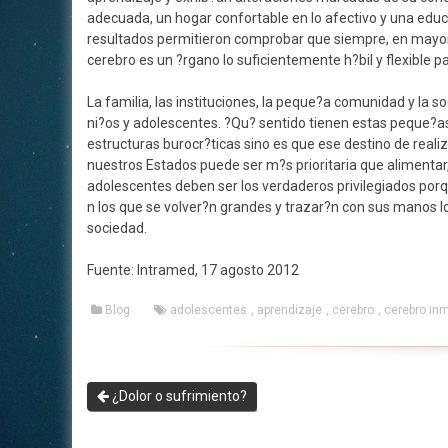
adecuada, un hogar confortable en lo afectivo y una edu
resultados permitieron comprobar que siempre, en mayor o
cerebro es un ?rgano lo suficientemente h?bil y flexible p
La familia, las instituciones, la peque?a comunidad y la 
ni?os y adolescentes. ?Qu? sentido tienen estas peque?
estructuras burocr?ticas sino es que ese destino de realiz
nuestros Estados puede ser m?s prioritaria que alimentar,
adolescentes deben ser los verdaderos privilegiados porque
n los que se volver?n grandes y trazar?n con sus manos l
sociedad.
Fuente: Intramed, 17 agosto 2012
Blog
adolescentes
,
aprendizaje
,
cerebro
,
cerebro in
¿Dolor o sufrimiento?