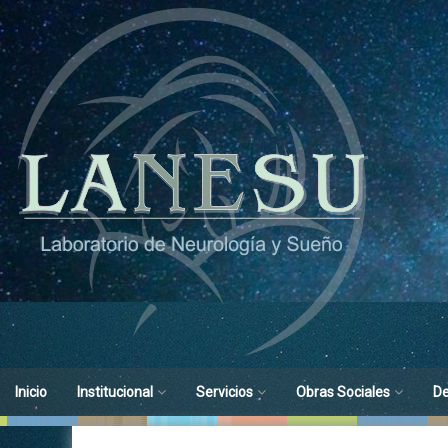
Ir
al
contenido
Inicio
Institucional
Servicios
Obras Sociales
D
Objetivos
Medicina de Sueño
Obras Sociales
His