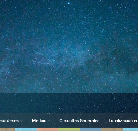
esórdenes
Medios
Consultas Generales
Localización e
toria del Sueño
Difusión