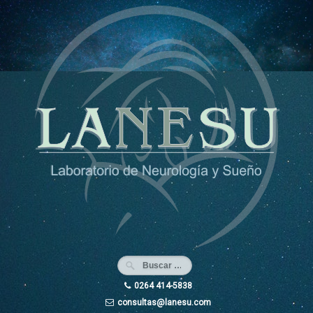
Ir
al
contenido
0264 414-5838
consultas@lanesu.com