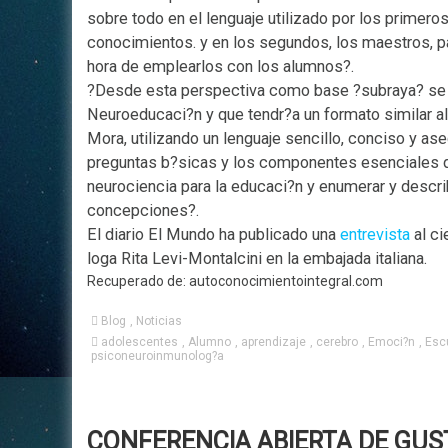
sobre todo en el lenguaje utilizado por los primero
conocimientos. y en los segundos, los maestros, p
hora de emplearlos con los alumnos?.
?Desde esta perspectiva como base ?subraya? se pr
Neuroeducaci?n y que tendr?a un formato similar al
Mora, utilizando un lenguaje sencillo, conciso y as
preguntas b?sicas y los componentes esenciales d
neurociencia para la educaci?n y enumerar y descr
concepciones?.
El diario El Mundo ha publicado una
entrevista
al ci
loga Rita Levi-Montalcini en la embajada italiana.
Recuperado de: autoconocimientointegral.com
Blog
,
Noticias
adolescentes
,
Alumno
,
aprendizaje
,
cerebro
,
Emoci?n
,
Esc
psiconeuroinmunolog?a
CONFERENCIA ABIERTA DE GUS