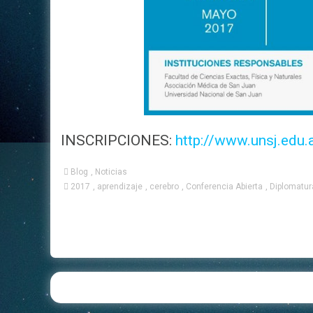
INSCRIPCIONES:
http://www.unsj.edu.
Blog
,
Noticias
2017
,
aprendizaje
,
cerebro
,
Conferencia Abierta
,
Diplomatur