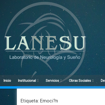
Ir
al
contenido
Inicio
Institucional
Servicios
Obras Sociales
De
Objetivos
Medicina de Sueño
Obras Sociales
His
Etiqueta: Emoci?n
Historia
Neurofisiología
Centros De Confianza
Car