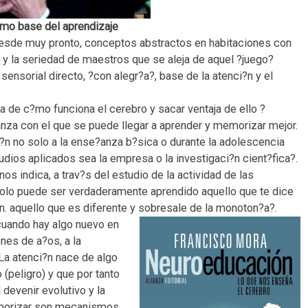
omo base del aprendizaje
 desde muy pronto, conceptos abstractos en habitaciones con
gor y la seriedad de maestros que se aleja de aquel ?juego?
ensorial directo, ?con alegr?a?, base de la atenci?n y el
a de c?mo funciona el cerebro y sacar ventaja de ello ?
anza con el que se puede llegar a aprender y memorizar mejor.
?n no solo a la ense?anza b?sica o durante la adolescencia
tudios aplicados sea la empresa o la investigaci?n cient?fica?.
s indica, a trav?s del estudio de la actividad de las
solo puede ser verdaderamente aprendido aquello que te dice
n. aquello que es diferente y sobresale de la monoton?a?.
cuando hay algo nuevo e
n
nes de a?os, a la
La atenci?n nace de algo
(peligro) y que por tanto
 devenir evolutivo y la
memorizar son mecanismos