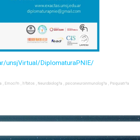
ar/unsjVirtual/DiplomaturaPNIE/
a
,
Emoci?n
,
h?bitos
,
Neurobiolog?a
,
psiconeuroinmunolog?a
,
Psiquiatr?a