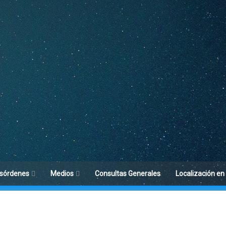
sórdenes
Medios
Consultas Generales
Localización en
toria del Sueño
Difusión
acterísticas del
Blog