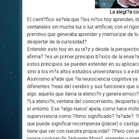
La alegr?a c
El cient?fico se?ala que ?los ni?os hoy aprenden,
ventanales sin mucha luz o luz artificial, con el ri
primitivo que generaba aprender y memorizar de lo s
despertar de la curiosidad?.
Entender esto hoy en su ra?z y desde la perspectiv
afirma? ?es un primer principio b?sico de la ense?
estos principios se pueden extender en su aplicaci
sino a los m?s altos estudios universitarios o a es
Asimismo a?ade que ?la neurociencia cognitiva ya no
diferentes ?reas del cerebro y sus funciones que 
algo. aquello que llama la atenci?n y genera emoci?
?La atenci?n, ventana del conocimiento, despierta 
el entorno. Ese ?algo nuevo’ apela, como hace millo
supervivencia como ?ltimo significado? ?a?ade?. ?
que puede significar recompensa (placer) o castigo 
tiene que ver con nuestra propia vida?. ?Pero con el
propia civilizaci?n ?advierte Mora?, aprender y 