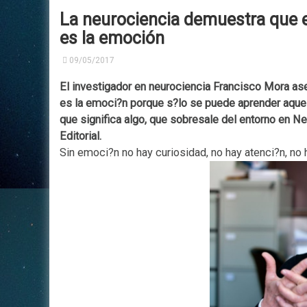
Su
La neurociencia demuestra que e
Nuestros Profesionales
Neurología Clínica
es la emoción
Tra
Acceso Privado
Medicina Laboral
09/05/2017
El investigador en neurociencia Francisco Mora as
Consultorios en Alquiler
es la emoci?n porque s?lo se puede aprender aquell
que significa algo, que sobresale del entorno en Ne
Editorial.
Sin emoci?n no hay curiosidad, no hay atenci?n, no