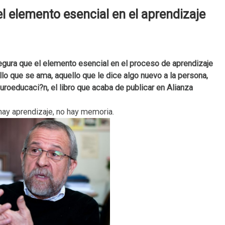
eño
l elemento esencial en el aprendizaje
Programa de Youtube
stornos del Sueño
Red Vital
Diplomatura
egura que el elemento esencial en el proceso de aprendizaje
Transdiciplina PINE
o que se ama, aquello que le dice algo nuevo a la persona,
uroeducaci?n, el libro que acaba de publicar en Alianza
Otras Participaciones
 hay aprendizaje, no hay memoria.