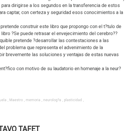
s para dirigirse a los segundos en la transferencia de estos
ara captar, con certeza y seguridad esos conocimientos a la
etende construir este libro que propongo con el t?tulo de
 libro ?Se puede retrasar el envejecimiento del cerebro??
equible pretende ?desarrollar las contestaciones a las
el problema que representa el advenimiento de la
ibir brevemente las soluciones y ventajas de estas nuevas
ent?fico con motivo de su laudatorio en homenaje a la neur?
uela
,
Maestro
,
memoria
,
neurolog?a
,
plasticidad
,
TAVO TAFET